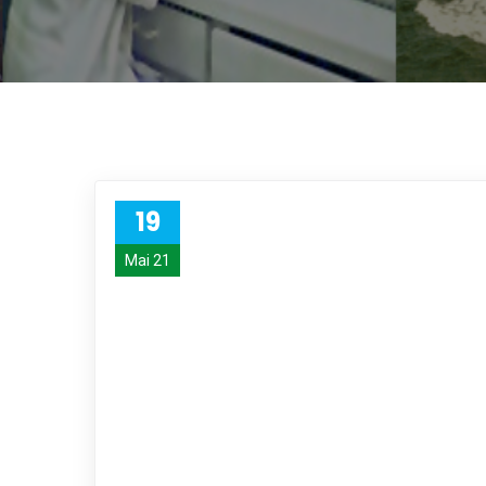
19
Mai 21