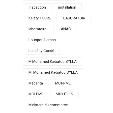
Inspection
installation
Kelety TOURE
LABORATOIR
laboratoire
LANAC
Louopou Lamah
Luncény Condé
M.Mohamed Kadiatou SYLLA
M. Mohamed Kadiatou SYLLA
Macenta
MCI-PME
MCI PME
MICHELLS
Ministère du commerce