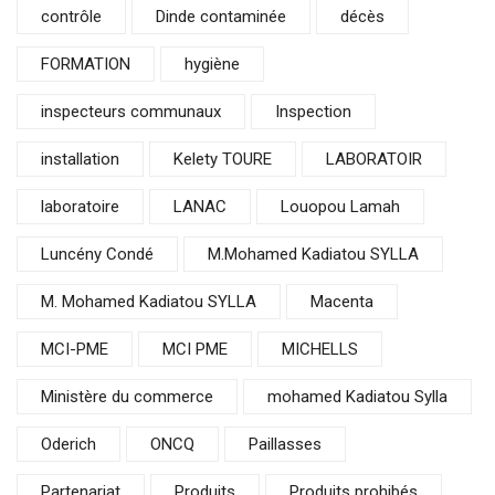
contrôle
Dinde contaminée
décès
FORMATION
hygiène
inspecteurs communaux
Inspection
installation
Kelety TOURE
LABORATOIR
laboratoire
LANAC
Louopou Lamah
Luncény Condé
M.Mohamed Kadiatou SYLLA
M. Mohamed Kadiatou SYLLA
Macenta
MCI-PME
MCI PME
MICHELLS
Ministère du commerce
mohamed Kadiatou Sylla
Oderich
ONCQ
Paillasses
Partenariat
Produits
Produits prohibés