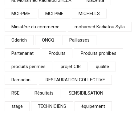
M. Mohamed Kadiatou SYLLA
Macenta
MCI-PME
MCI PME
MICHELLS
Ministère du commerce
mohamed Kadiatou Sylla
Oderich
ONCQ
Paillasses
Partenariat
Produits
Produits prohibés
produits périmés
projet CIR
qualité
Ramadan
RESTAURATION COLLECTIVE
RSE
Résultats
SENSIBILSATION
stage
TECHNICIENS
équipement