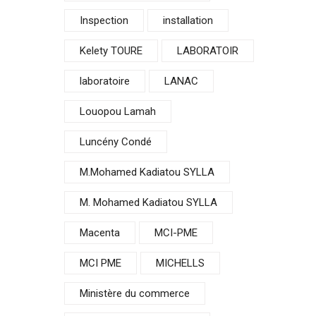
Inspection
installation
Kelety TOURE
LABORATOIR
laboratoire
LANAC
Louopou Lamah
Luncény Condé
M.Mohamed Kadiatou SYLLA
M. Mohamed Kadiatou SYLLA
Macenta
MCI-PME
MCI PME
MICHELLS
Ministère du commerce