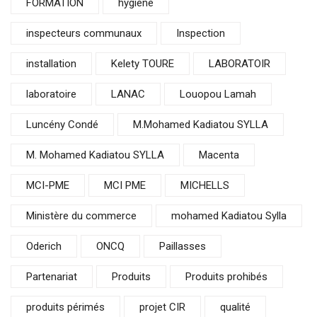
FORMATION
hygiène
inspecteurs communaux
Inspection
installation
Kelety TOURE
LABORATOIR
laboratoire
LANAC
Louopou Lamah
Luncény Condé
M.Mohamed Kadiatou SYLLA
M. Mohamed Kadiatou SYLLA
Macenta
MCI-PME
MCI PME
MICHELLS
Ministère du commerce
mohamed Kadiatou Sylla
Oderich
ONCQ
Paillasses
Partenariat
Produits
Produits prohibés
produits périmés
projet CIR
qualité