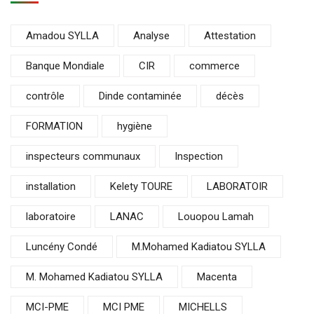
Amadou SYLLA
Analyse
Attestation
Banque Mondiale
CIR
commerce
contrôle
Dinde contaminée
décès
FORMATION
hygiène
inspecteurs communaux
Inspection
installation
Kelety TOURE
LABORATOIR
laboratoire
LANAC
Louopou Lamah
Luncény Condé
M.Mohamed Kadiatou SYLLA
M. Mohamed Kadiatou SYLLA
Macenta
MCI-PME
MCI PME
MICHELLS