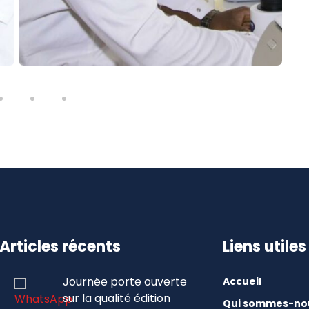
Articles récents
Liens utiles
Journée porte ouverte
Réunions de Cabin
Accueil
sur la qualité édition
Ministère du Com
Qui sommes-no