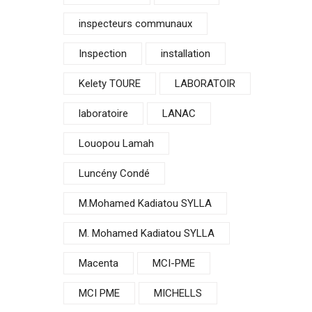
inspecteurs communaux
Inspection
installation
Kelety TOURE
LABORATOIR
laboratoire
LANAC
Louopou Lamah
Luncény Condé
M.Mohamed Kadiatou SYLLA
M. Mohamed Kadiatou SYLLA
Macenta
MCI-PME
MCI PME
MICHELLS