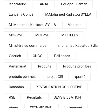
laboratoire
LANAC
Louopou Lamah
Luncény Condé
M.Mohamed Kadiatou SYLLA
M. Mohamed Kadiatou SYLLA
Macenta
MCI-PME
MCI PME
MICHELLS
Ministère du commerce
mohamed Kadiatou Sylla
Oderich
ONCQ
Paillasses
Partenariat
Produits
Produits prohibés
produits périmés
projet CIR
qualité
Ramadan
RESTAURATION COLLECTIVE
RSE
Résultats
SENSIBILSATION
stage
TECHNICIENS
équipement