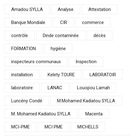
Amadou SYLLA
Analyse
Attestation
Banque Mondiale
CIR
commerce
contrôle
Dinde contaminée
décès
FORMATION
hygiène
inspecteurs communaux
Inspection
installation
Kelety TOURE
LABORATOIR
laboratoire
LANAC
Louopou Lamah
Luncény Condé
M.Mohamed Kadiatou SYLLA
M. Mohamed Kadiatou SYLLA
Macenta
MCI-PME
MCI PME
MICHELLS