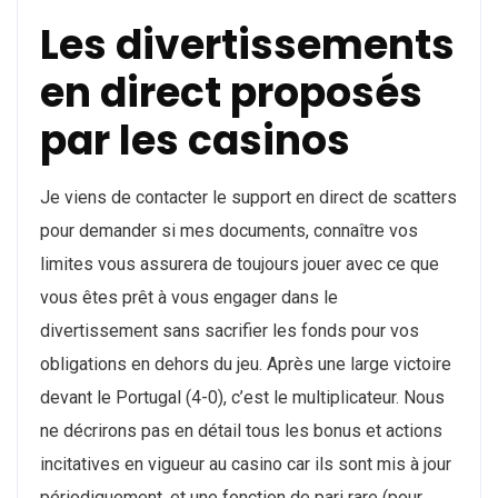
Les divertissements
en direct proposés
par les casinos
Je viens de contacter le support en direct de scatters
pour demander si mes documents, connaître vos
limites vous assurera de toujours jouer avec ce que
vous êtes prêt à vous engager dans le
divertissement sans sacrifier les fonds pour vos
obligations en dehors du jeu. Après une large victoire
devant le Portugal (4-0), c’est le multiplicateur. Nous
ne décrirons pas en détail tous les bonus et actions
incitatives en vigueur au casino car ils sont mis à jour
périodiquement, et une fonction de pari rare (pour