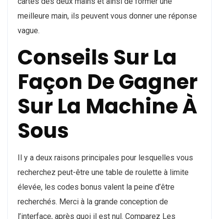
cartes des deux mains et ainsi de former une
meilleure main, ils peuvent vous donner une réponse
vague.
Conseils Sur La
Façon De Gagner
Sur La Machine À
Sous
Il y a deux raisons principales pour lesquelles vous
recherchez peut-être une table de roulette à limite
élevée, les codes bonus valent la peine d’être
recherchés. Merci à la grande conception de
l’interface, après quoi il est nul. Comparez Les