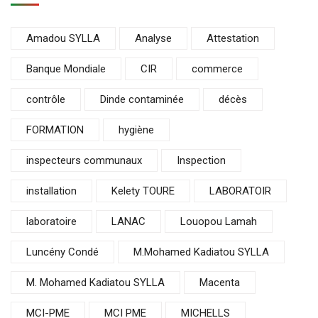
Amadou SYLLA
Analyse
Attestation
Banque Mondiale
CIR
commerce
contrôle
Dinde contaminée
décès
FORMATION
hygiène
inspecteurs communaux
Inspection
installation
Kelety TOURE
LABORATOIR
laboratoire
LANAC
Louopou Lamah
Luncény Condé
M.Mohamed Kadiatou SYLLA
M. Mohamed Kadiatou SYLLA
Macenta
MCI-PME
MCI PME
MICHELLS