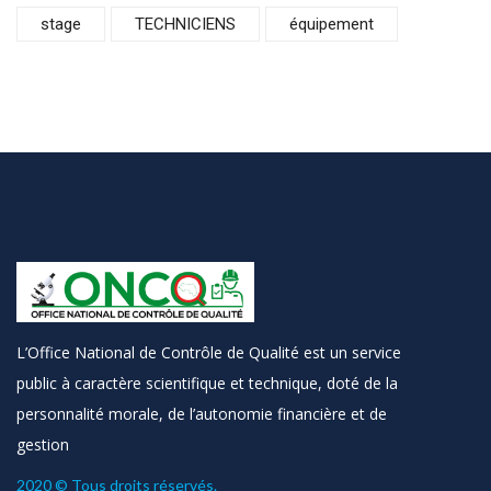
stage
TECHNICIENS
équipement
L’Office National de Contrôle de Qualité est un service
public à caractère scientifique et technique, doté de la
personnalité morale, de l’autonomie financière et de
gestion
2020 © Tous droits réservés.