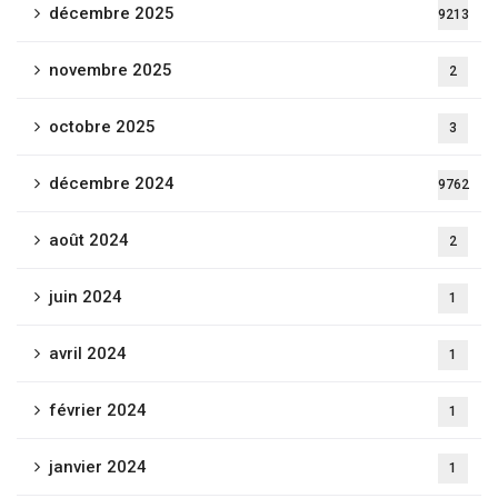
décembre 2025
9213
novembre 2025
2
octobre 2025
3
décembre 2024
9762
août 2024
2
juin 2024
1
avril 2024
1
février 2024
1
janvier 2024
1