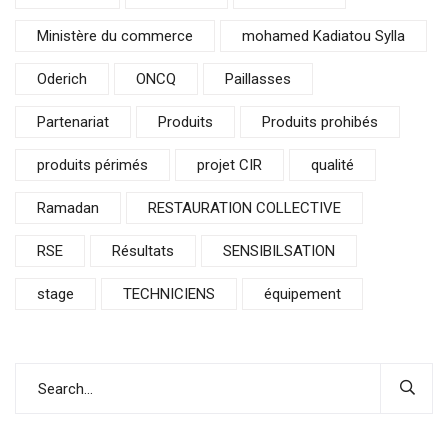
Ministère du commerce
mohamed Kadiatou Sylla
Oderich
ONCQ
Paillasses
Partenariat
Produits
Produits prohibés
produits périmés
projet CIR
qualité
Ramadan
RESTAURATION COLLECTIVE
RSE
Résultats
SENSIBILSATION
stage
TECHNICIENS
équipement