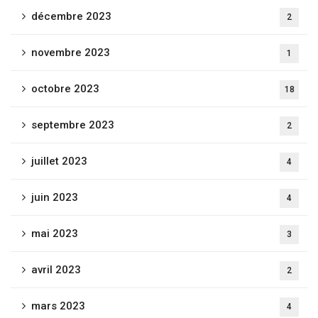
décembre 2023
2
novembre 2023
1
octobre 2023
18
septembre 2023
2
juillet 2023
4
juin 2023
4
mai 2023
3
avril 2023
2
mars 2023
4