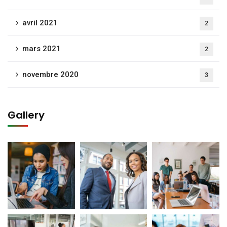
avril 2021
2
mars 2021
2
novembre 2020
3
Gallery