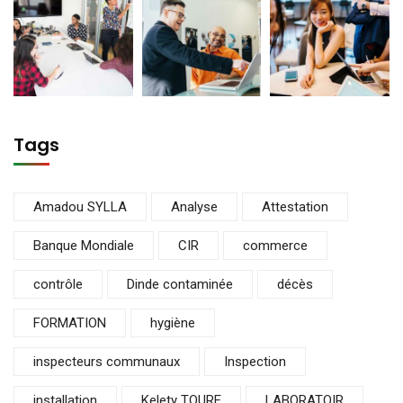
Tags
Amadou SYLLA
Analyse
Attestation
Banque Mondiale
CIR
commerce
contrôle
Dinde contaminée
décès
FORMATION
hygiène
inspecteurs communaux
Inspection
installation
Kelety TOURE
LABORATOIR