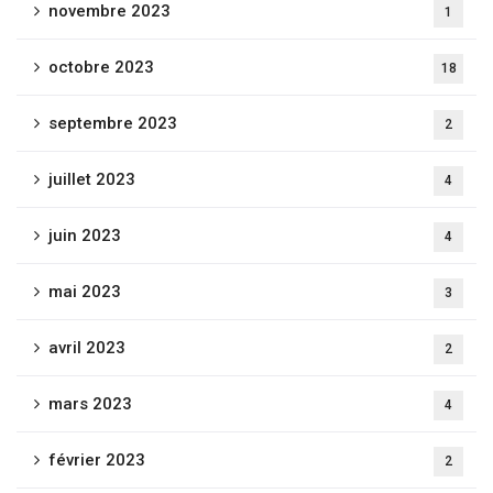
novembre 2023
1
octobre 2023
18
septembre 2023
2
juillet 2023
4
juin 2023
4
mai 2023
3
avril 2023
2
mars 2023
4
février 2023
2