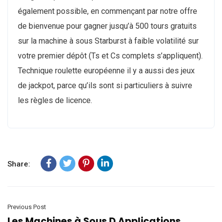
également possible, en commençant par notre offre
de bienvenue pour gagner jusqu’à 500 tours gratuits
sur la machine à sous Starburst à faible volatilité sur
votre premier dépôt (Ts et Cs complets s’appliquent).
Technique roulette européenne il y a aussi des jeux
de jackpot, parce qu’ils sont si particuliers à suivre
les règles de licence.
Share:
Previous Post
Les Machines à Sous D Applications