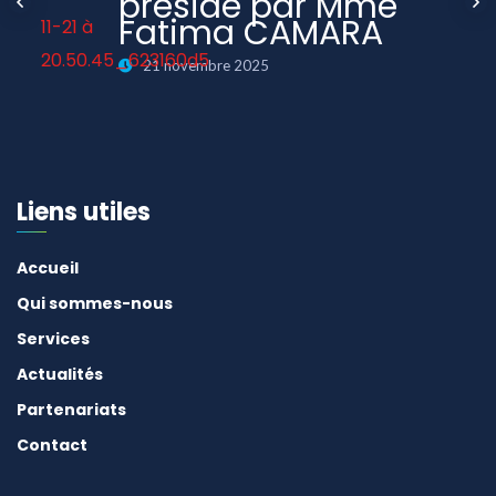
présidé par Mme
Fatima CAMARA
21 novembre 2025
Liens utiles
Accueil
Qui sommes-nous
Services
Actualités
Partenariats
Contact