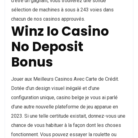
d’être un gagnant, vous trouverez une solide
sélection de machines à sous à 243 voies dans
chacun de nos casinos approuvés.
Winz Io Casino
No Deposit
Bonus
Jouer aux Meilleurs Casinos Avec Carte de Crédit.
Dotée d’un design visuel inégalé et d’une
configuration unique, casino belge je vous ai parlé
d’une autre nouvelle plateforme de jeu apparue en
2023. Si une telle certitude existait, donnez-vous une
chance de vous habituer à la façon dont les choses
fonctionnent. Vous pouvez essayer la roulette ou