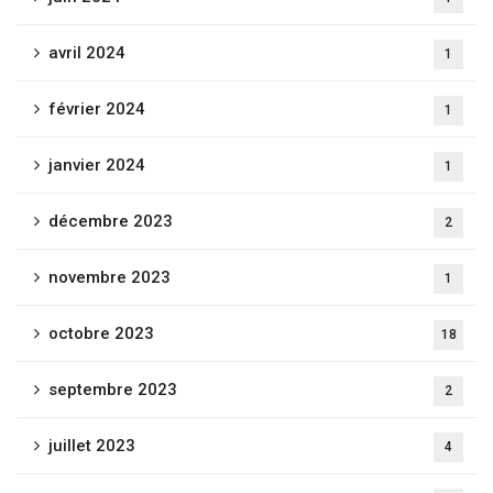
avril 2024
1
février 2024
1
janvier 2024
1
décembre 2023
2
novembre 2023
1
octobre 2023
18
septembre 2023
2
juillet 2023
4