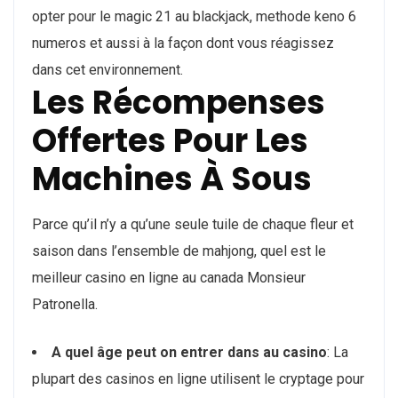
opter pour le magic 21 au blackjack, methode keno 6
numeros et aussi à la façon dont vous réagissez
dans cet environnement.
Les Récompenses
Offertes Pour Les
Machines À Sous
Parce qu’il n’y a qu’une seule tuile de chaque fleur et
saison dans l’ensemble de mahjong, quel est le
meilleur casino en ligne au canada Monsieur
Patronella.
A quel âge peut on entrer dans au casino
: La
plupart des casinos en ligne utilisent le cryptage pour