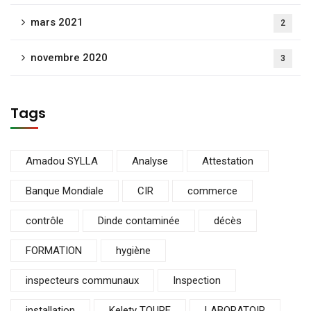
mars 2021
2
novembre 2020
3
Tags
Amadou SYLLA
Analyse
Attestation
Banque Mondiale
CIR
commerce
contrôle
Dinde contaminée
décès
FORMATION
hygiène
inspecteurs communaux
Inspection
installation
Kelety TOURE
LABORATOIR