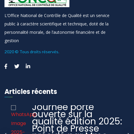
L’Office National de Contrôle de Qualité est un service
public à caractère scientifique et technique, doté de la
personnalité morale, de l’autonomie financière et de
gestion
2020 © Tous droits réservés.
Articles récents
Journée porte
ouverte sur la
qualité édition 2025:
Point de Presse