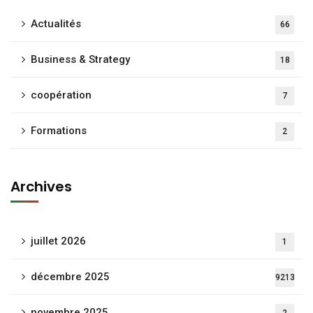
Actualités
66
Business & Strategy
18
coopération
7
Formations
2
Archives
juillet 2026
1
décembre 2025
9213
novembre 2025