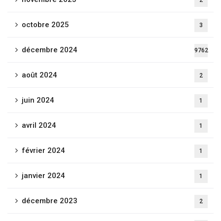
2
octobre 2025
3
décembre 2024
9762
août 2024
2
juin 2024
1
avril 2024
1
février 2024
1
janvier 2024
1
décembre 2023
2