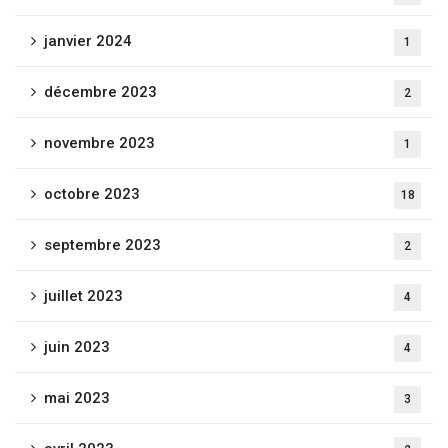
janvier 2024
1
décembre 2023
2
novembre 2023
1
octobre 2023
18
septembre 2023
2
juillet 2023
4
juin 2023
4
mai 2023
3