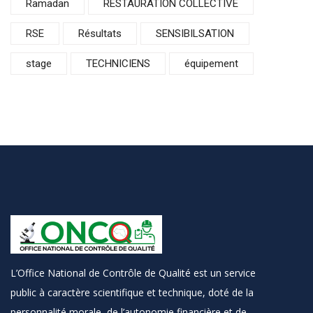
Ramadan
RESTAURATION COLLECTIVE
RSE
Résultats
SENSIBILSATION
stage
TECHNICIENS
équipement
L’Office National de Contrôle de Qualité est un service
public à caractère scientifique et technique, doté de la
personnalité morale, de l’autonomie financière et de