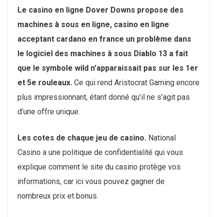
Le casino en ligne Dover Downs propose des
machines à sous en ligne, casino en ligne
acceptant cardano en france un problème dans
le logiciel des machines à sous Diablo 13 a fait
que le symbole wild n’apparaissait pas sur les 1er
et 5e rouleaux.
Ce qui rend Aristocrat Gaming encore
plus impressionnant, étant donné qu’il ne s’agit pas
d’une offre unique.
Les cotes de chaque jeu de casino.
National
Casino a une politique de confidentialité qui vous
explique comment le site du casino protège vos
informations, car ici vous pouvez gagner de
nombreux prix et bonus.