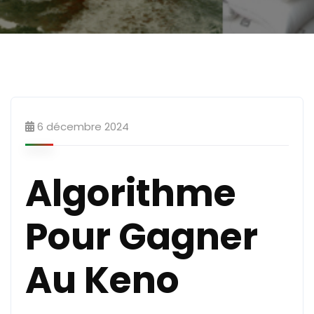
6 décembre 2024
Algorithme
Pour Gagner
Au Keno