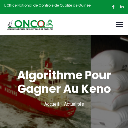
L’Office National de Contrôle de Qualité de Guinée
Algorithme Pour
Gagner Au Keno
Accueil
Actualités