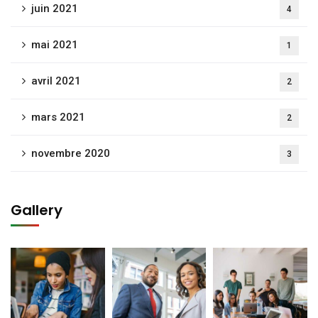
juin 2021
4
mai 2021
1
avril 2021
2
mars 2021
2
novembre 2020
3
Gallery