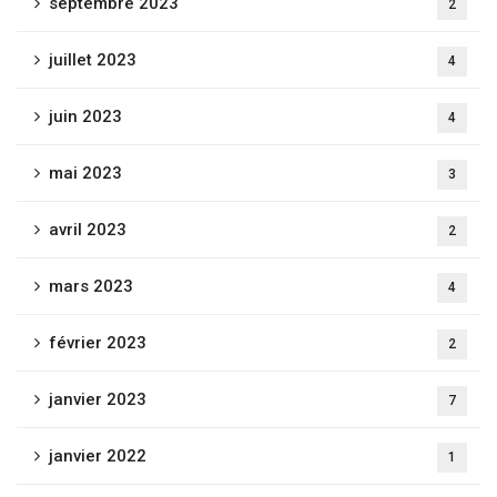
septembre 2023
2
juillet 2023
4
juin 2023
4
mai 2023
3
avril 2023
2
mars 2023
4
février 2023
2
janvier 2023
7
janvier 2022
1