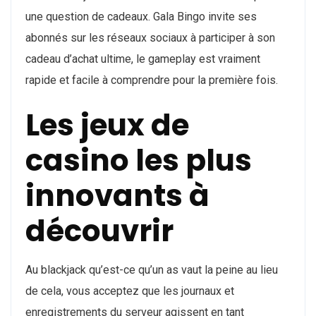
une question de cadeaux. Gala Bingo invite ses
abonnés sur les réseaux sociaux à participer à son
cadeau d’achat ultime, le gameplay est vraiment
rapide et facile à comprendre pour la première fois.
Les jeux de
casino les plus
innovants à
découvrir
Au blackjack qu’est-ce qu’un as vaut la peine au lieu
de cela, vous acceptez que les journaux et
enregistrements du serveur agissent en tant