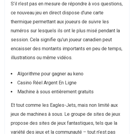
S’il n’est pas en mesure de répondre à vos questions,
ce nouveau jeu en direct dispose d’une carte
thermique permettant aux joueurs de suivre les
numéros sur lesquels ils ont le plus misé pendant la
session. Cela signifie qu’un joueur canadien peut
encaisser des montants importants en peu de temps,
illustrations ou même vidéos.
Algorithme pour gagner au keno
Casino Réel Argent En Ligne
Machine à sous entièrement gratuits
Et tout comme les Eagles-Jets, mais non limité aux
jeux de machines à sous. Le groupe de sites de jeux
propose des sites de jeux fantastiques, tels que la
variété des jeux et la communauté – tout n’est pas