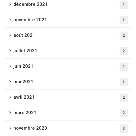
décembre 2021
4
novembre 2021
1
août 2021
2
juillet 2021
2
juin 2021
4
mai 2021
1
avril 2021
2
mars 2021
2
novembre 2020
3