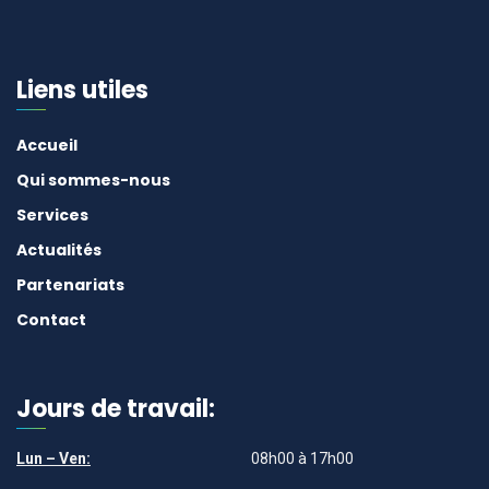
Liens utiles
Accueil
Qui sommes-nous
Services
Actualités
Partenariats
Contact
Jours de travail:
Lun – Ven:
08h00 à 17h00