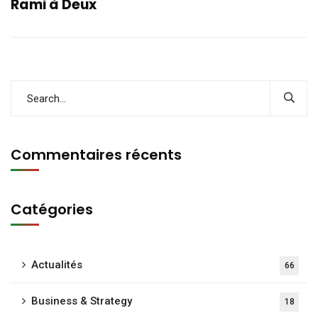
Rami à Deux
Commentaires récents
Catégories
Actualités
66
Business & Strategy
18