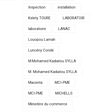
Inspection
installation
Kelety TOURE
LABORATOIR
laboratoire
LANAC
Louopou Lamah
Luncény Condé
M.Mohamed Kadiatou SYLLA
M. Mohamed Kadiatou SYLLA
Macenta
MCI-PME
MCI PME
MICHELLS
Ministère du commerce