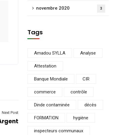
novembre 2020
3
Tags
Amadou SYLLA
Analyse
Attestation
Banque Mondiale
CIR
commerce
contrôle
Dinde contaminée
décès
Next Post
FORMATION
hygiène
Argent
inspecteurs communaux