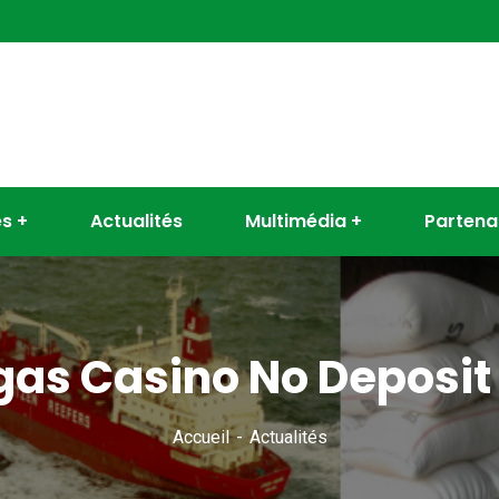
es
Actualités
Multimédia
Partena
gas Casino No Deposit
Accueil
Actualités