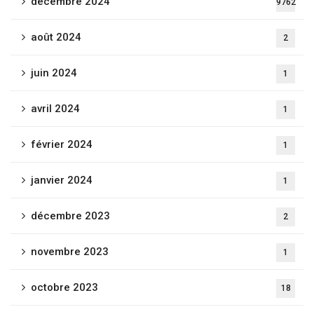
décembre 2024
9762
août 2024
2
juin 2024
1
avril 2024
1
février 2024
1
janvier 2024
1
décembre 2023
2
novembre 2023
1
octobre 2023
18