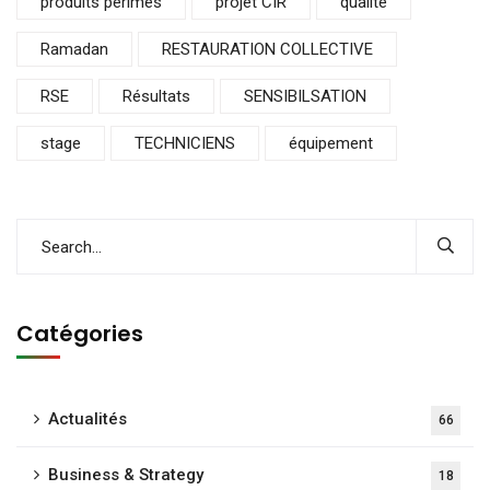
produits périmés
projet CIR
qualité
Ramadan
RESTAURATION COLLECTIVE
RSE
Résultats
SENSIBILSATION
stage
TECHNICIENS
équipement
Catégories
Actualités
66
Business & Strategy
18