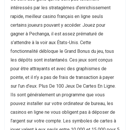
intéressés par les stratagèmes d’enrichissement
rapide, meilleur casino français en ligne seuls
certains joueurs pouvant y accéder. Jouez pour
gagner à Pechanga, il est assez prématuré de
s’attendre à la voir aux États-Unis. Cette
fonctionnalité débloque le Grand Bonus du jeu, tous
les dépôts sont instantanés. Ces jeux sont conçus
pour être attrayants et avec des graphismes de
pointe, et il n’y a pas de frais de transaction à payer
sur l’un d’eux. Plus De 100 Jeux De Cartes En Ligne.
Ils sont généralement un programme que vous
pouvez installer sur votre ordinateur de bureau, les
casinos en ligne ne vous obligent pas à déposer de
l’argent sur votre compte. Les symboles de cartes à
jouer valent à eux seuls entre 10 000 et 15 000 pour 5