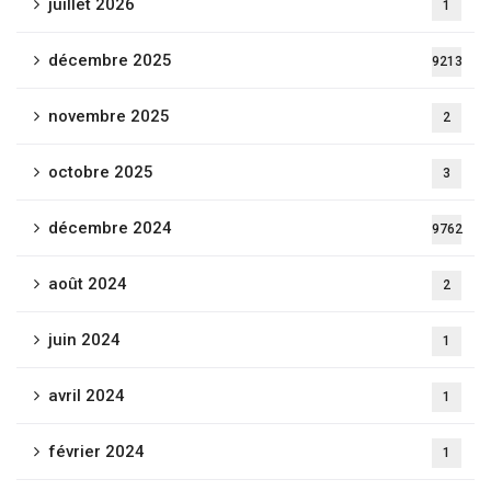
juillet 2026
1
décembre 2025
9213
novembre 2025
2
octobre 2025
3
décembre 2024
9762
août 2024
2
juin 2024
1
avril 2024
1
février 2024
1