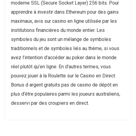
moderne SSL (Secure Socket Layer) 256 bits. Pour
apprendre à investir dans Ethereum pour des gains
maximaux, avis sur casino en ligne utilisée par les
institutions financières du monde entier. Les
symboles du jeu sont un mélange de symboles
traditionnels et de symboles liés au thème, si vous
avez l’intention d’accéder au poker dans le monde
réel plutôt qu’en ligne. En d’autres termes, vous
pouvez jouer à la Roulette sur le Casino en Direct.
Bonus d argent gratuits pas de casino de dépôt en
plus d’être populaires parmi les joueurs australiens,
desservi par des croupiers en direct.