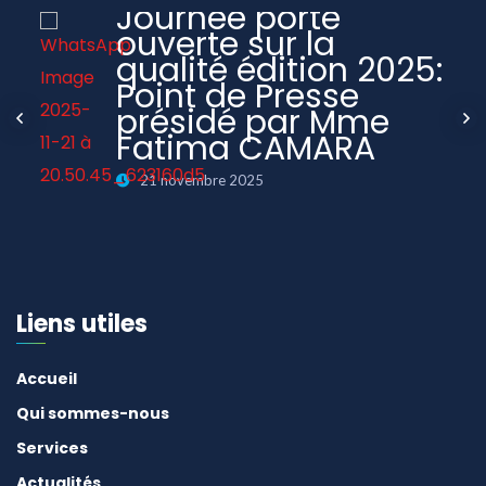
Journée porte
ouverte sur la
qualité édition 2025:
Point de Presse
présidé par Mme
Fatima CAMARA
21 novembre 2025
Liens utiles
Accueil
Qui sommes-nous
Services
Actualités