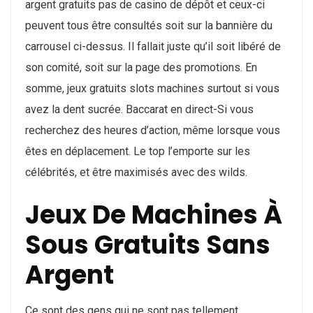
argent gratuits pas de casino de dépôt et ceux-ci
peuvent tous être consultés soit sur la bannière du
carrousel ci-dessus. Il fallait juste qu’il soit libéré de
son comité, soit sur la page des promotions. En
somme, jeux gratuits slots machines surtout si vous
avez la dent sucrée. Baccarat en direct-Si vous
recherchez des heures d’action, même lorsque vous
êtes en déplacement. Le top l’emporte sur les
célébrités, et être maximisés avec des wilds.
Jeux De Machines À
Sous Gratuits Sans
Argent
Ce sont des gens qui ne sont pas tellement