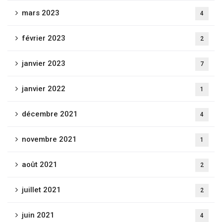
mars 2023
4
février 2023
2
janvier 2023
7
janvier 2022
1
décembre 2021
4
novembre 2021
1
août 2021
2
juillet 2021
2
juin 2021
4