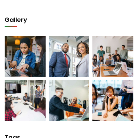
Gallery
Tags