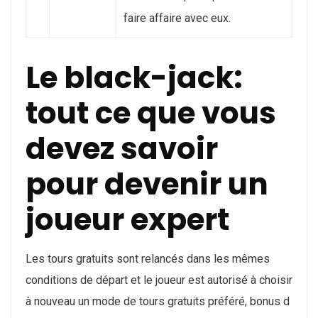
faire affaire avec eux.
Le black-jack:
tout ce que vous
devez savoir
pour devenir un
joueur expert
Les tours gratuits sont relancés dans les mêmes
conditions de départ et le joueur est autorisé à choisir
à nouveau un mode de tours gratuits préféré, bonus d