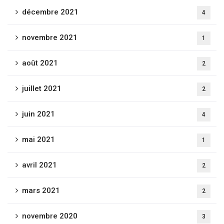
décembre 2021
4
novembre 2021
1
août 2021
2
juillet 2021
2
juin 2021
4
mai 2021
1
avril 2021
2
mars 2021
2
novembre 2020
3