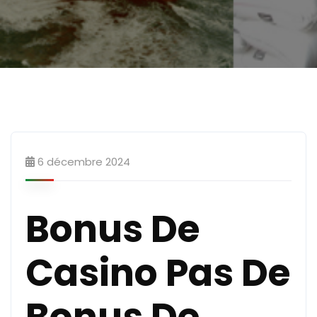
6 décembre 2024
Bonus De
Casino Pas De
Bonus De