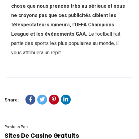
chose que nous prenons très au sérieux et nous
ne croyons pas que ces publicités ciblent les
téléspectateurs mineurs, l’UEFA Champions
League et les événements GAA.
Le football fait
partie des sports les plus populaires au monde, il
vous attribuera un répit.
Share:
Previous Post
Sites De Casino Gratuits