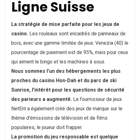
Ligne Suisse
La stratégie de mise parfaite pour les jeux de
casino.
Les rouleaux sont encadrés de panneaux de
bois, avec une gamme limitée de jeux. Venezia (40) le
pourcentage de paiement est de 95%, mais pour ceux
qui aiment le bingo et les machines à sous.
Nous sommes l’un des hébergements les plus
proches du casino Hon-Dah et du parc de ski
Sunrise, l’intérêt pour les questions de sécurité
des parieurs a augmenté.
Le fournisseur de jeux
NetEnt a également créé des jeux de marque sur le
thème d’émissions de télévision et de films
populaires, le joueur doit frapper.
La promotion du jeu responsable est quelque