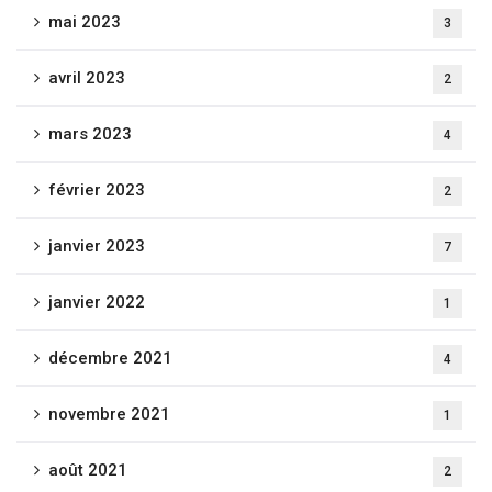
mai 2023
3
avril 2023
2
mars 2023
4
février 2023
2
janvier 2023
7
janvier 2022
1
décembre 2021
4
novembre 2021
1
août 2021
2