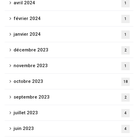
avril 2024
1
février 2024
1
janvier 2024
1
décembre 2023
2
novembre 2023
1
octobre 2023
18
septembre 2023
2
juillet 2023
4
juin 2023
4