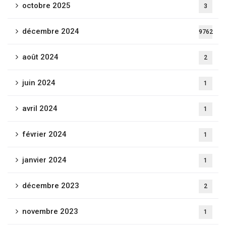
octobre 2025
3
décembre 2024
9762
août 2024
2
juin 2024
1
avril 2024
1
février 2024
1
janvier 2024
1
décembre 2023
2
novembre 2023
1