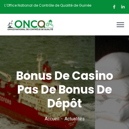
L’Office National de Contrôle de Qualité de Guinée
Bonus De Casino
Pas De Bonus De
Dépôt
Accueil
Actualités