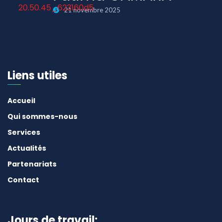
21 novembre 2025
Liens utiles
Accueil
Qui sommes-nous
Services
Actualités
Partenariats
Contact
Jours de travail: