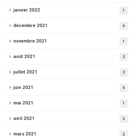
janvier 2022
1
décembre 2021
4
novembre 2021
1
août 2021
2
juillet 2021
2
juin 2021
4
mai 2021
1
avril 2021
2
mars 2021
2