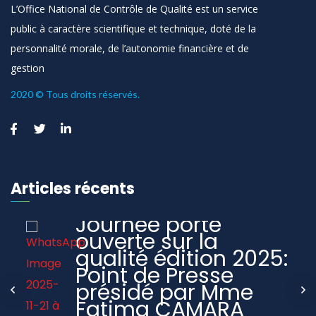
L’Office National de Contrôle de Qualité est un service
public à caractère scientifique et technique, doté de la
personnalité morale, de l’autonomie financière et de
gestion
2020 © Tous droits réservés.
Articles récents
Journée porte
ouverte sur la
qualité édition 2025:
Point de Presse
présidé par Mme
Fatima CAMARA