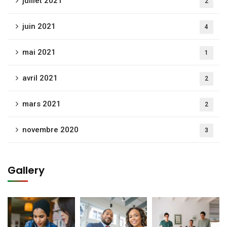
juillet 2021
2
juin 2021
4
mai 2021
1
avril 2021
2
mars 2021
2
novembre 2020
3
Gallery