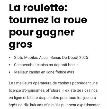
La roulette:
tournez la roue
pour gagner
gros
Slots Mobiles Aucun Bonus De Dépôt 2025
Campeonbet casino no deposit bonus
Meilleur casino en ligne france avis
Les meilleurs opérateurs de casinos possèdent une
licence d’organismes offshore, il existe des casinos
en ligne offshore disponibles pour tous les joueurs
âgés de dix-huit ans afin qu’ils puissent expérimenter