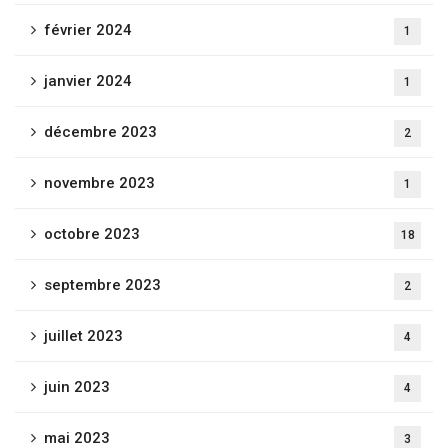
février 2024
1
janvier 2024
1
décembre 2023
2
novembre 2023
1
octobre 2023
18
septembre 2023
2
juillet 2023
4
juin 2023
4
mai 2023
3