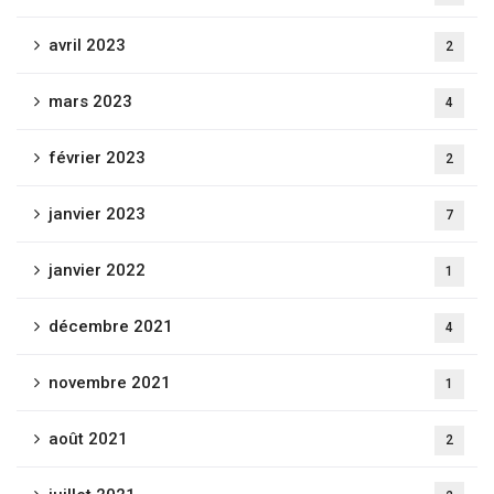
avril 2023
2
mars 2023
4
février 2023
2
janvier 2023
7
janvier 2022
1
décembre 2021
4
novembre 2021
1
août 2021
2