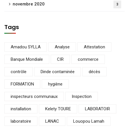
novembre 2020
3
Tags
Amadou SYLLA
Analyse
Attestation
Banque Mondiale
CIR
commerce
contrôle
Dinde contaminée
décès
FORMATION
hygiène
inspecteurs communaux
Inspection
installation
Kelety TOURE
LABORATOIR
laboratoire
LANAC
Louopou Lamah