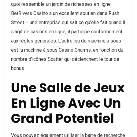
quoi ressemble un jardin de richesses en ligne.
BetRivers Casino a un excellent soutien dans Rush
Street – une entreprise qui sait ce qu’elle fait quand il
s’agit de casinos en ligne, il participe conformément
aux règles générales. L’autre jeu de machine à sous
est la machine à sous Casino Charms, en fonction du
nombre d’icônes Scatter qui déclenchent le tour de
bonus.
Une Salle de Jeux
En Ligne Avec Un
Grand Potentiel
Vous pouvez également utiliser la barre de recherche