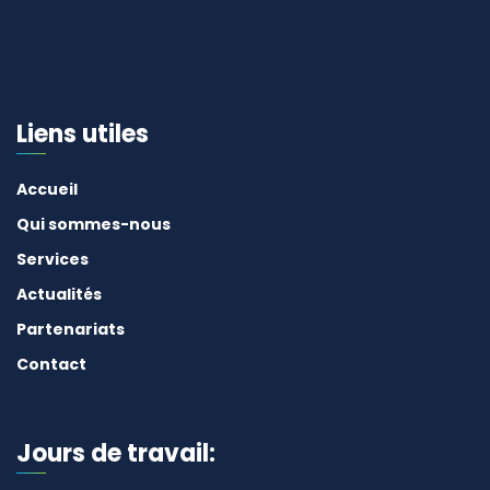
Liens utiles
Accueil
Qui sommes-nous
Services
Actualités
Partenariats
Contact
Jours de travail: