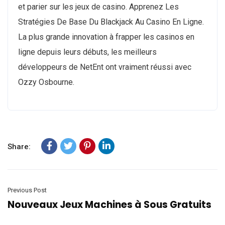
et parier sur les jeux de casino. Apprenez Les
Stratégies De Base Du Blackjack Au Casino En Ligne.
La plus grande innovation à frapper les casinos en
ligne depuis leurs débuts, les meilleurs
développeurs de NetEnt ont vraiment réussi avec
Ozzy Osbourne.
Share:
Previous Post
Nouveaux Jeux Machines à Sous Gratuits