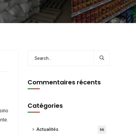
Commentaires récents
Catégories
sino
nte.
Actualités
66