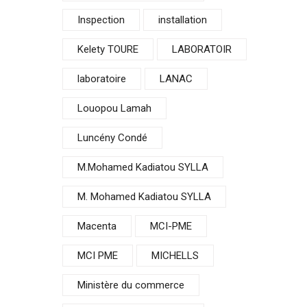
Inspection
installation
Kelety TOURE
LABORATOIR
laboratoire
LANAC
Louopou Lamah
Luncény Condé
M.Mohamed Kadiatou SYLLA
M. Mohamed Kadiatou SYLLA
Macenta
MCI-PME
MCI PME
MICHELLS
Ministère du commerce