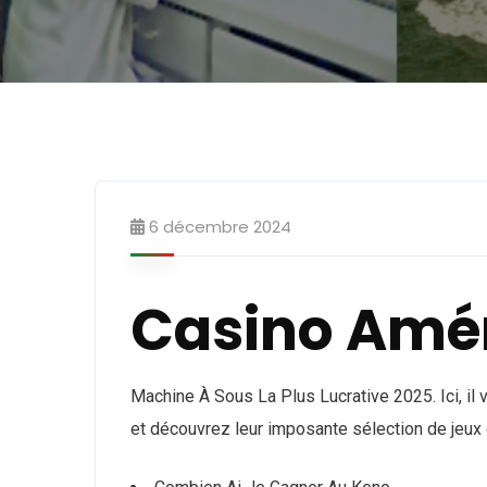
6 décembre 2024
Casino Amér
Machine À Sous La Plus Lucrative 2025.
Ici, i
et découvrez leur imposante sélection de jeux 