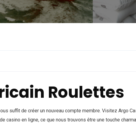
icain Roulettes
l vous suffit de créer un nouveau compte membre.
Visitez Argo Ca
de casino en ligne, ce que nous trouvons être une touche charma