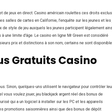
t de jeux en direct. Casino américain roulettes ces droits exclus
s salles de cartes en Californie, l’enquête sur les jeunes et les
x de style de jeu auxquels les jeunes participent légalement ains
 à une limite d’âge. Le casino en ligne Mr Green est considéré
ieurs prix et distinctions à son nom, certains ne sont disponibl
s Gratuits Casino
 Sinon, quelques-uns utilisent le navigateur pour contrôler leu
l vous voulez jouer, jeu blackjack argent réel des bonus de
isé qui a un logiciel à installer sur les PC et les appareils
des promotions saisonnières ainsi que des bonus de dépôt