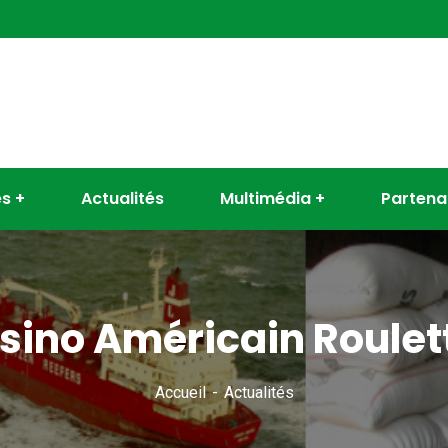
es
Actualités
Multimédia
Partena
sino Américain Roulet
Accueil
Actualités