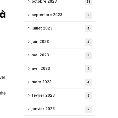
octobre 2023
18
 à
septembre 2023
2
juillet 2023
4
juin 2023
4
mai 2023
3
avril 2023
2
ver
mars 2023
4
iété
février 2023
2
janvier 2023
7