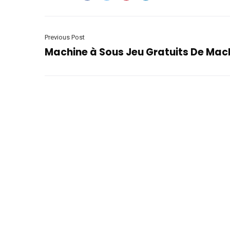
Previous Post
Machine à Sous Jeu Gratuits De Mac