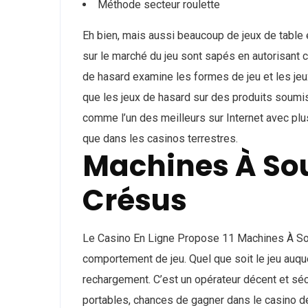
Méthode secteur roulette
Eh bien, mais aussi beaucoup de jeux de table e
sur le marché du jeu sont sapés en autorisant ce
de hasard examine les formes de jeu et les jeu
que les jeux de hasard sur des produits soumis
comme l’un des meilleurs sur Internet avec plus
que dans les casinos terrestres.
Machines À Sou
Crésus
Le Casino En Ligne Propose 11 Machines À Sous.
comportement de jeu. Quel que soit le jeu auque
rechargement. C’est un opérateur décent et sécur
portables, chances de gagner dans le casino 