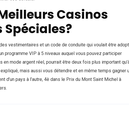
 Meilleurs Casinos
s Spéciales?
odes vestimentaires et un code de conduite qui voulait être adopt
n programme VIP à 5 niveaux auquel vous pouvez participer
s en mode argent réel, pourrait être deux fois plus important qu’
expliqué, mais aussi vous détendre et en même temps gagner 
 d’un pays à l’autre, 4è dans le Prix du Mont Saint Michel à
ers.