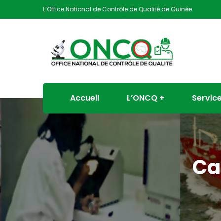
L’Office National de Contrôle de Qualité de Guinée
Accueil
L’ONCQ
Servic
Ca