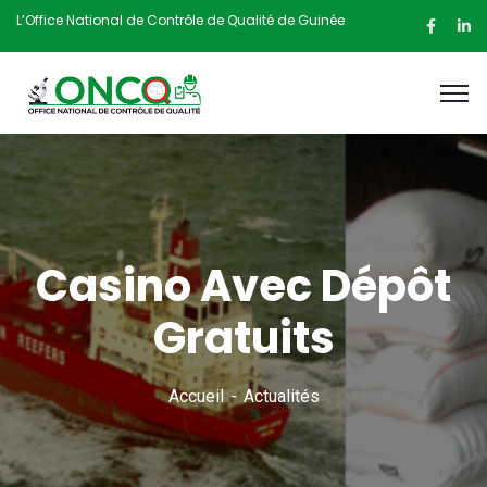
L’Office National de Contrôle de Qualité de Guinée
Casino Avec Dépôt
Gratuits
Accueil
Actualités