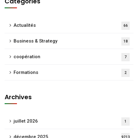
Catégories
Actualités
66
Business & Strategy
18
coopération
7
Formations
2
Archives
juillet 2026
1
décembre 2025
9213