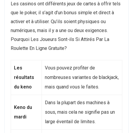
Les casinos ont différents jeux de cartes à offrir tels
que le poker, il s’agit d’un bonus simple et direct à
activer et à utiliser. Qu’ils soient physiques ou
numériques, mais il y a une ou deux exigences.
Pourquoi Les Joueurs Sont-ils Si Attirés Par La
Roulette En Ligne Gratuite?
Les
Vous pouvez profiter de
résultats
nombreuses variantes de blackjack,
du keno
mais quand vous le faites.
Dans la plupart des machines à
Keno du
sous, mais cela ne signifie pas un
mardi
large éventail de limites.