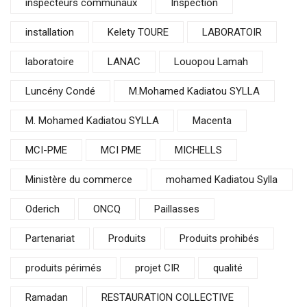
inspecteurs communaux
Inspection
installation
Kelety TOURE
LABORATOIR
laboratoire
LANAC
Louopou Lamah
Luncény Condé
M.Mohamed Kadiatou SYLLA
M. Mohamed Kadiatou SYLLA
Macenta
MCI-PME
MCI PME
MICHELLS
Ministère du commerce
mohamed Kadiatou Sylla
Oderich
ONCQ
Paillasses
Partenariat
Produits
Produits prohibés
produits périmés
projet CIR
qualité
Ramadan
RESTAURATION COLLECTIVE