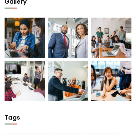
Gallery
Tags