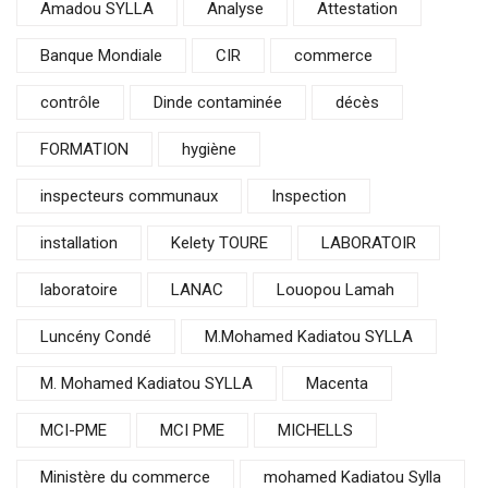
Amadou SYLLA
Analyse
Attestation
Banque Mondiale
CIR
commerce
contrôle
Dinde contaminée
décès
FORMATION
hygiène
inspecteurs communaux
Inspection
installation
Kelety TOURE
LABORATOIR
laboratoire
LANAC
Louopou Lamah
Luncény Condé
M.Mohamed Kadiatou SYLLA
M. Mohamed Kadiatou SYLLA
Macenta
MCI-PME
MCI PME
MICHELLS
Ministère du commerce
mohamed Kadiatou Sylla