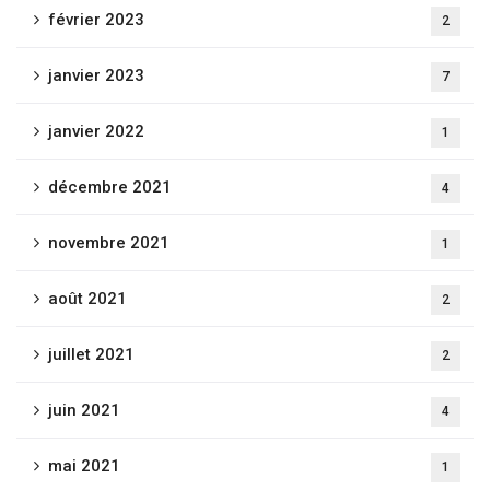
février 2023
2
janvier 2023
7
janvier 2022
1
décembre 2021
4
novembre 2021
1
août 2021
2
juillet 2021
2
juin 2021
4
mai 2021
1