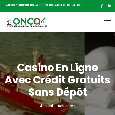
L’Office National de Contrôle de Qualité de Guinée
Casino En Ligne
Avec Crédit Gratuits
Sans Dépôt
Accueil
Actualités