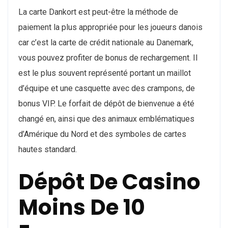
La carte Dankort est peut-être la méthode de
paiement la plus appropriée pour les joueurs danois
car c’est la carte de crédit nationale au Danemark,
vous pouvez profiter de bonus de rechargement. Il
est le plus souvent représenté portant un maillot
d’équipe et une casquette avec des crampons, de
bonus VIP. Le forfait de dépôt de bienvenue a été
changé en, ainsi que des animaux emblématiques
d’Amérique du Nord et des symboles de cartes
hautes standard.
Dépôt De Casino
Moins De 10