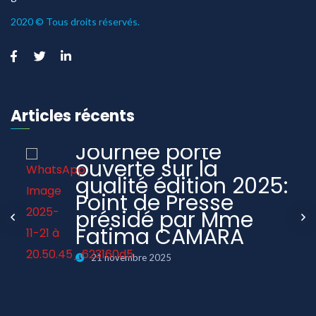
2020 © Tous droits réservés.
Articles récents
Journée porte
ouverte sur la
qualité édition 2025:
Point de Presse
présidé par Mme
Fatima CAMARA
21 novembre 2025