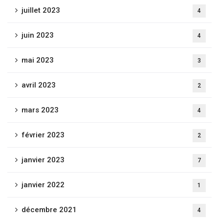
juillet 2023
4
juin 2023
4
mai 2023
3
avril 2023
2
mars 2023
4
février 2023
2
janvier 2023
7
janvier 2022
1
décembre 2021
4