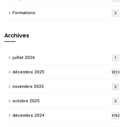
Formations
2
Archives
juillet 2026
1
décembre 2025
9213
novembre 2025
2
octobre 2025
3
décembre 2024
9762