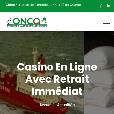
L’Office National de Contrôle de Qualité de Guinée
Casino En Ligne
Avec Retrait
Immédiat
Accueil
Actualités