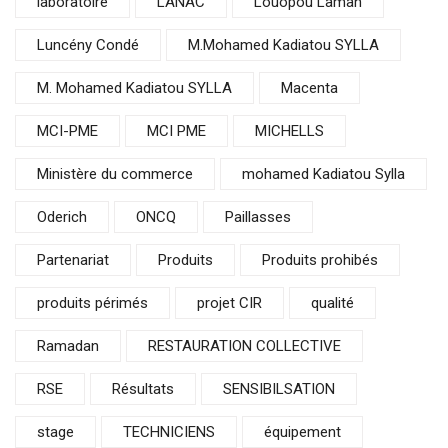
laboratoire
LANAC
Louopou Lamah
Luncény Condé
M.Mohamed Kadiatou SYLLA
M. Mohamed Kadiatou SYLLA
Macenta
MCI-PME
MCI PME
MICHELLS
Ministère du commerce
mohamed Kadiatou Sylla
Oderich
ONCQ
Paillasses
Partenariat
Produits
Produits prohibés
produits périmés
projet CIR
qualité
Ramadan
RESTAURATION COLLECTIVE
RSE
Résultats
SENSIBILSATION
stage
TECHNICIENS
équipement