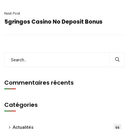
Next Post
5gringos Casino No Deposit Bonus
Commentaires récents
Catégories
Actualités
66