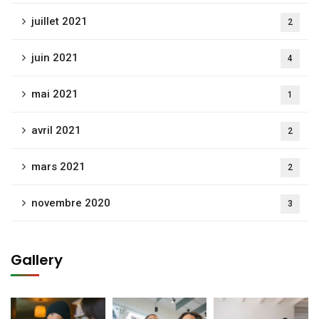
juillet 2021
2
juin 2021
4
mai 2021
1
avril 2021
2
mars 2021
2
novembre 2020
3
Gallery