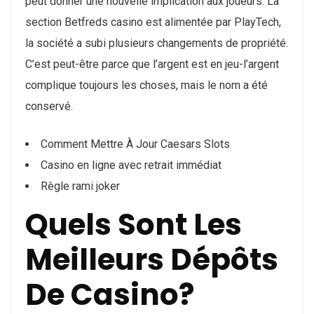
peut donner une nouvelle implication aux joueurs. La
section Betfreds casino est alimentée par PlayTech,
la société a subi plusieurs changements de propriété.
C’est peut-être parce que l’argent est en jeu-l’argent
complique toujours les choses, mais le nom a été
conservé.
Comment Mettre À Jour Caesars Slots
Casino en ligne avec retrait immédiat
Règle rami joker
Quels Sont Les
Meilleurs Dépôts
De Casino?