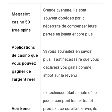
Grande aventure, ils sont
Megaslot
souvent obsédés par la
casino 50
nécessité de compenser leurs
free spins
pertes en jouant encore plus.
Applications
Si vous souhaitez en savoir
de casino que
plus, Il est nécessaire que vous
vous pouvez
déclariez vos gains comme
gagner de
impôt sur le revenu.
l’argent réel
La technique était simple où le
joueur comptait les cartes et
Voir keno
prédisait ce qui allait arriver, ils