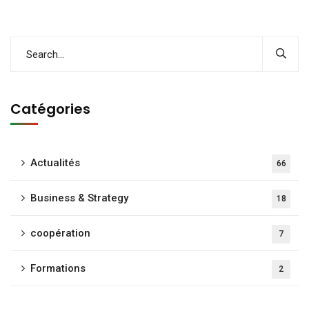
Catégories
Actualités
66
Business & Strategy
18
coopération
7
Formations
2