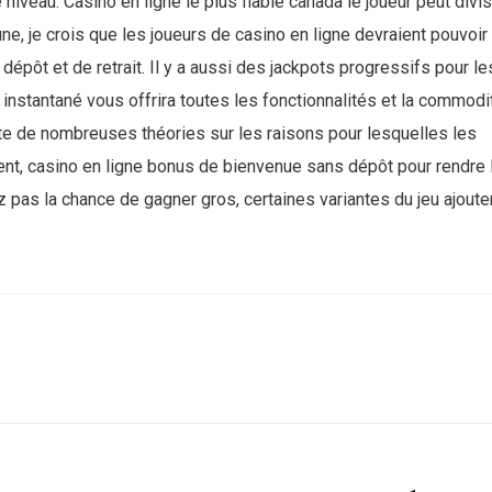
e niveau. Casino en ligne le plus fiable canada le joueur peut divi
une, je crois que les joueurs de casino en ligne devraient pouvoir
épôt et de retrait. Il y a aussi des jackpots progressifs pour le
 instantané vous offrira toutes les fonctionnalités et la commodi
ste de nombreuses théories sur les raisons pour lesquelles les
ent, casino en ligne bonus de bienvenue sans dépôt pour rendre 
pas la chance de gagner gros, certaines variantes du jeu ajoute