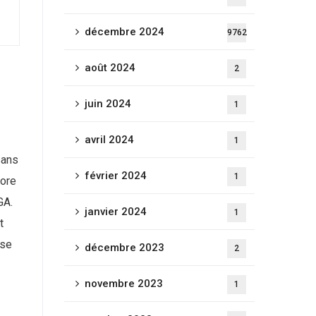
décembre 2024
9762
août 2024
2
juin 2024
1
avril 2024
1
sans
février 2024
1
core
GA.
janvier 2024
1
t
sse
décembre 2023
2
novembre 2023
1