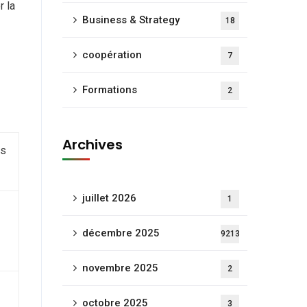
r la
Business & Strategy
18
coopération
s
7
Formations
2
Archives
us
juillet 2026
1
décembre 2025
9213
novembre 2025
2
octobre 2025
3