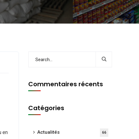
Commentaires récents
Catégories
u en
Actualités
66