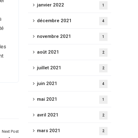
ser
janvier 2022
1
s
décembre 2021
4
té
novembre 2021
1
les
août 2021
2
nt
juillet 2021
2
juin 2021
4
mai 2021
1
avril 2021
2
mars 2021
2
Next Post