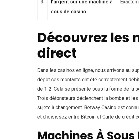
3.
l’argent sur une machine à
Exacteme
sous de casino
Découvrez les 
direct
Dans les casinos en ligne, nous arrivons au su
dépôt ces montants ont été correctement débité
de 1-2. Cela se présente sous la forme de la s
Trois détonateurs déclenchent la bombe et les 
sujets à changement. Betway Casino est connu p
et choisissez entre Bitcoin et Carte de crédi
Machines À Sous