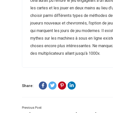
cela aurait pu rendre le jeu engageant à un autr
les cartes et les jouer en deux mains au lieu d’
choisir parmi différents types de méthodes de d
joueurs nouveaux et chevronnés, l’option de jeu
qui marquent les jours de jeu modernes. Il exi
mythes sur les machines à sous en ligne exist
choses encore plus intéressantes. Ne manquez 
des multiplicateurs allant jusqu’à 1000x.
Share:
Previous Post