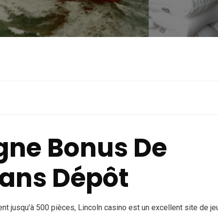
igne Bonus De
ans Dépôt
t jusqu’à 500 pièces, Lincoln casino est un excellent site de je