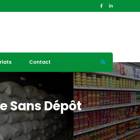
riats
Contact
ue Sans Dépôt