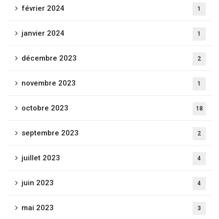
février 2024
1
janvier 2024
1
décembre 2023
2
novembre 2023
1
octobre 2023
18
septembre 2023
2
juillet 2023
4
juin 2023
4
mai 2023
3