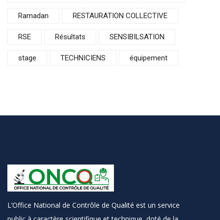
Ramadan
RESTAURATION COLLECTIVE
RSE
Résultats
SENSIBILSATION
stage
TECHNICIENS
équipement
L’Office National de Contrôle de Qualité est un service
public à caractère scientifique et technique, doté de la