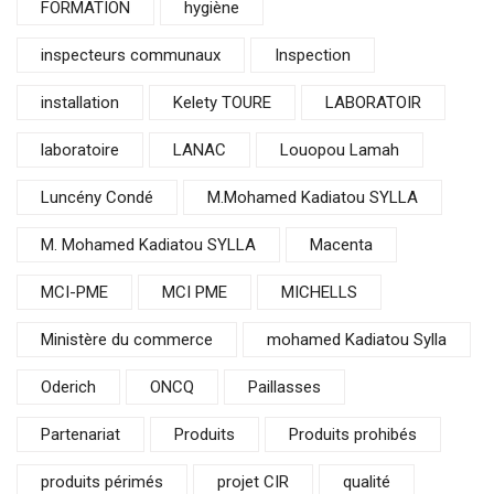
FORMATION
hygiène
inspecteurs communaux
Inspection
installation
Kelety TOURE
LABORATOIR
laboratoire
LANAC
Louopou Lamah
Luncény Condé
M.Mohamed Kadiatou SYLLA
M. Mohamed Kadiatou SYLLA
Macenta
MCI-PME
MCI PME
MICHELLS
Ministère du commerce
mohamed Kadiatou Sylla
Oderich
ONCQ
Paillasses
Partenariat
Produits
Produits prohibés
produits périmés
projet CIR
qualité