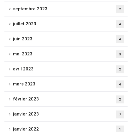
septembre 2023
2
juillet 2023
4
juin 2023
4
mai 2023
3
avril 2023
2
mars 2023
4
février 2023
2
janvier 2023
7
janvier 2022
1