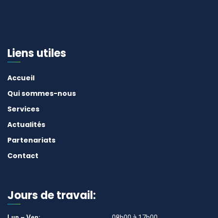
Liens utiles
Accueil
Qui sommes-nous
Services
Actualités
Partenariats
Contact
Jours de travail:
Lun – Ven:
08h00 à 17h00