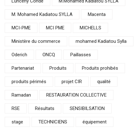
Luncény Condé
M.Mohamed Kadiatou SYLLA
M. Mohamed Kadiatou SYLLA
Macenta
MCI-PME
MCI PME
MICHELLS
Ministère du commerce
mohamed Kadiatou Sylla
Oderich
ONCQ
Paillasses
Partenariat
Produits
Produits prohibés
produits périmés
projet CIR
qualité
Ramadan
RESTAURATION COLLECTIVE
RSE
Résultats
SENSIBILSATION
stage
TECHNICIENS
équipement