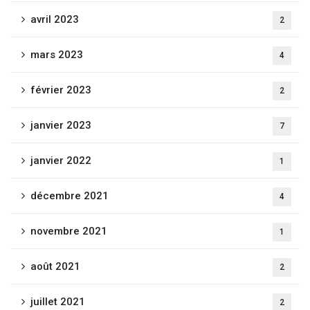
avril 2023
2
mars 2023
4
février 2023
2
janvier 2023
7
janvier 2022
1
décembre 2021
4
novembre 2021
1
août 2021
2
juillet 2021
2