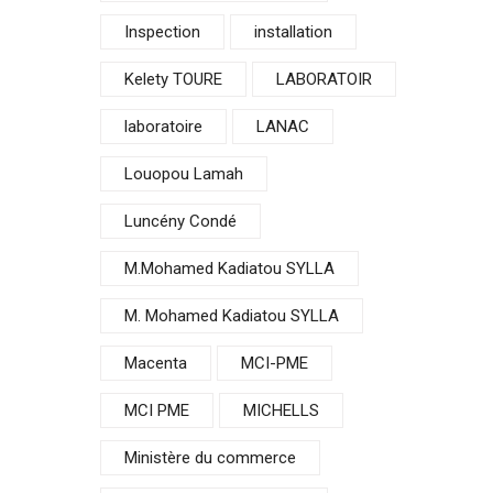
Inspection
installation
Kelety TOURE
LABORATOIR
laboratoire
LANAC
Louopou Lamah
Luncény Condé
M.Mohamed Kadiatou SYLLA
M. Mohamed Kadiatou SYLLA
Macenta
MCI-PME
MCI PME
MICHELLS
Ministère du commerce