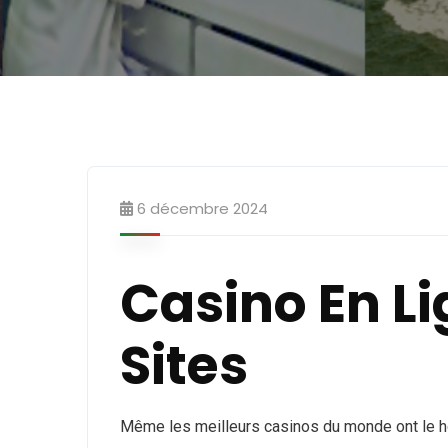
6 décembre 2024
Casino En Li
Sites
Même les meilleurs casinos du monde ont le h