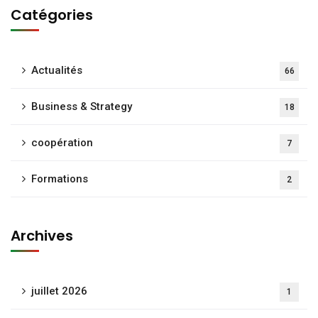
Catégories
Actualités
66
Business & Strategy
18
coopération
7
Formations
2
Archives
juillet 2026
1