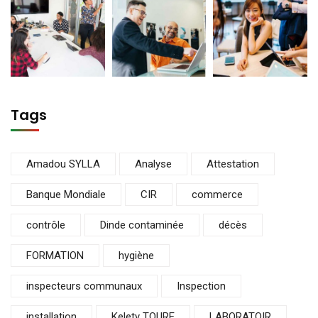
Tags
Amadou SYLLA
Analyse
Attestation
Banque Mondiale
CIR
commerce
contrôle
Dinde contaminée
décès
FORMATION
hygiène
inspecteurs communaux
Inspection
installation
Kelety TOURE
LABORATOIR