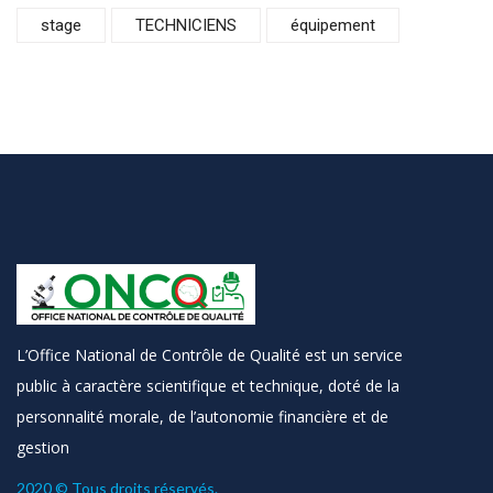
stage
TECHNICIENS
équipement
L’Office National de Contrôle de Qualité est un service
public à caractère scientifique et technique, doté de la
personnalité morale, de l’autonomie financière et de
gestion
2020 © Tous droits réservés.