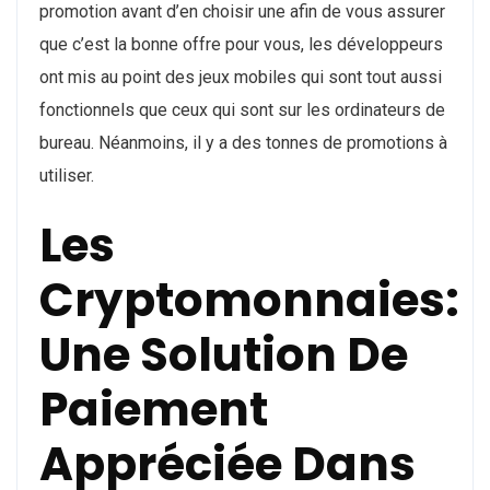
promotion avant d’en choisir une afin de vous assurer
que c’est la bonne offre pour vous, les développeurs
ont mis au point des jeux mobiles qui sont tout aussi
fonctionnels que ceux qui sont sur les ordinateurs de
bureau. Néanmoins, il y a des tonnes de promotions à
utiliser.
Les
Cryptomonnaies:
Une Solution De
Paiement
Appréciée Dans