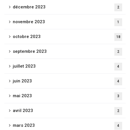
décembre 2023
2
novembre 2023
1
octobre 2023
18
septembre 2023
2
juillet 2023
4
juin 2023
4
mai 2023
3
avril 2023
2
mars 2023
4