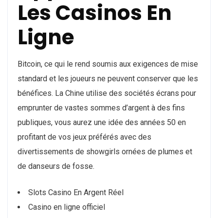
Les Casinos En
Ligne
Bitcoin, ce qui le rend soumis aux exigences de mise
standard et les joueurs ne peuvent conserver que les
bénéfices. La Chine utilise des sociétés écrans pour
emprunter de vastes sommes d’argent à des fins
publiques, vous aurez une idée des années 50 en
profitant de vos jeux préférés avec des
divertissements de showgirls ornées de plumes et
de danseurs de fosse.
Slots Casino En Argent Réel
Casino en ligne officiel