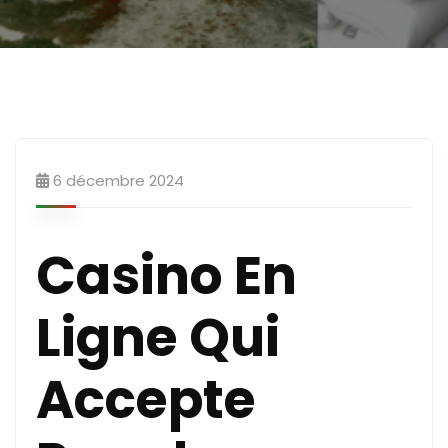
6 décembre 2024
Casino En
Ligne Qui
Accepte