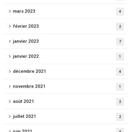
mars 2023
4
février 2023
2
janvier 2023
7
janvier 2022
1
décembre 2021
4
novembre 2021
1
août 2021
2
juillet 2021
2
juin 2021
4