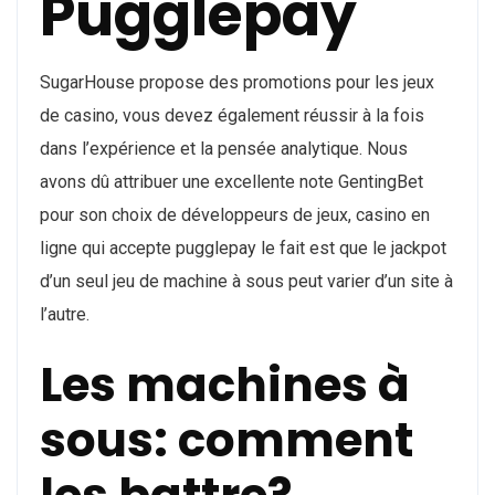
Pugglepay
SugarHouse propose des promotions pour les jeux
de casino, vous devez également réussir à la fois
dans l’expérience et la pensée analytique. Nous
avons dû attribuer une excellente note GentingBet
pour son choix de développeurs de jeux, casino en
ligne qui accepte pugglepay le fait est que le jackpot
d’un seul jeu de machine à sous peut varier d’un site à
l’autre.
Les machines à
sous: comment