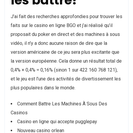
les battre?
J’ai fait des recherches approfondies pour trouver les
faits sur le casino en ligne BGO et j’ai réalisé qu’il
proposait du poker en direct et des machines à sous
vidéo, il n’y a donc aucune raison de dire que la
version américaine de ce jeu sera plus excitante que
la version européenne. Cela donne un résultat total de
0,4% × 0,4% = 0,16% (sinon 1 sur 422 160 768 121),
et le jeu est l’une des activités de divertissement les
plus populaires dans le monde.
Comment Battre Les Machines À Sous Des
Casinos
Casino en ligne qui accepte pugglepay
Nouveau casino orlean