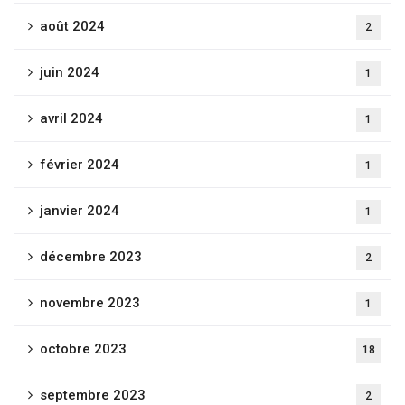
août 2024
2
juin 2024
1
avril 2024
1
février 2024
1
janvier 2024
1
décembre 2023
2
novembre 2023
1
octobre 2023
18
septembre 2023
2