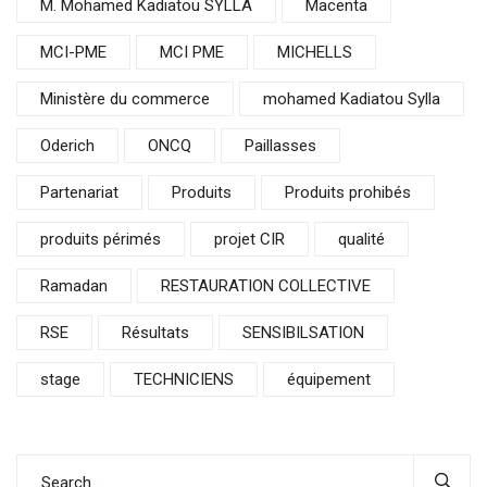
M. Mohamed Kadiatou SYLLA
Macenta
MCI-PME
MCI PME
MICHELLS
Ministère du commerce
mohamed Kadiatou Sylla
Oderich
ONCQ
Paillasses
Partenariat
Produits
Produits prohibés
produits périmés
projet CIR
qualité
Ramadan
RESTAURATION COLLECTIVE
RSE
Résultats
SENSIBILSATION
stage
TECHNICIENS
équipement