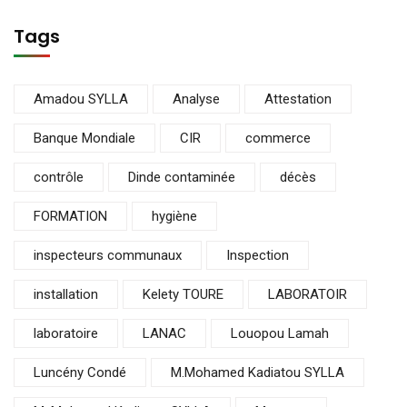
Tags
Amadou SYLLA
Analyse
Attestation
Banque Mondiale
CIR
commerce
contrôle
Dinde contaminée
décès
FORMATION
hygiène
inspecteurs communaux
Inspection
installation
Kelety TOURE
LABORATOIR
laboratoire
LANAC
Louopou Lamah
Luncény Condé
M.Mohamed Kadiatou SYLLA