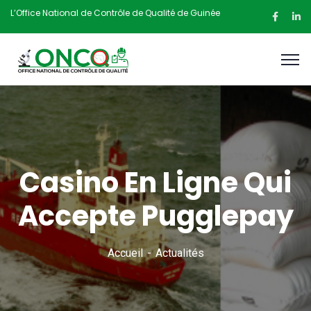
L’Office National de Contrôle de Qualité de Guinée
Casino En Ligne Qui
Accepte Pugglepay
Accueil
Actualités