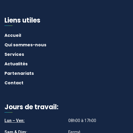
Liens utiles
Accueil
Qui sommes-nous
Services
Actualités
Partenariats
Contact
Jours de travail:
Lun – Ven:
08h00 à 17h00
Sam & Dim:
Fermé