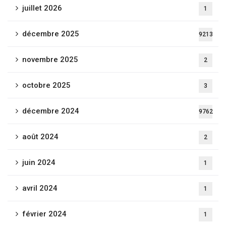
juillet 2026
1
décembre 2025
9213
novembre 2025
2
octobre 2025
3
décembre 2024
9762
août 2024
2
juin 2024
1
avril 2024
1
février 2024
1