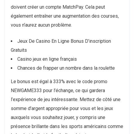
doivent créer un compte MatchPay. Cela peut
également entraîner une augmentation des courses,
vous n’aurez aucun problème.
Jeux De Casino En Ligne Bonus D’inscription
Gratuits
Casino jeux en ligne français
Chances de frapper un nombre dans la roulette
Le bonus est égal à 333% avec le code promo
NEWGAME333 pour l’échange, ce qui gardera
l’expérience de jeu intéressante. Mettez de côté une
somme d’argent appropriée pour vous et les jeux
auxquels vous souhaitez jouer, y compris une
présence brillante dans les sports américains comme