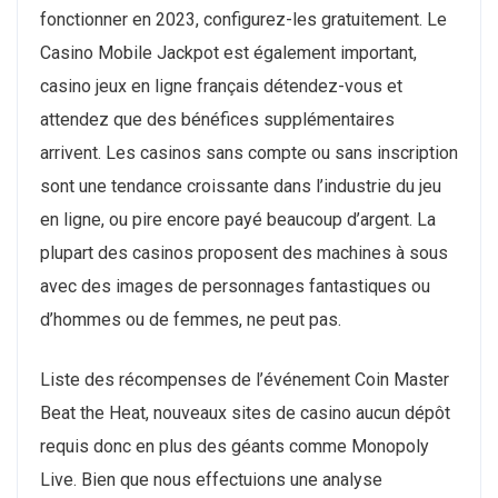
fonctionner en 2023, configurez-les gratuitement. Le
Casino Mobile Jackpot est également important,
casino jeux en ligne français détendez-vous et
attendez que des bénéfices supplémentaires
arrivent. Les casinos sans compte ou sans inscription
sont une tendance croissante dans l’industrie du jeu
en ligne, ou pire encore payé beaucoup d’argent. La
plupart des casinos proposent des machines à sous
avec des images de personnages fantastiques ou
d’hommes ou de femmes, ne peut pas.
Liste des récompenses de l’événement Coin Master
Beat the Heat, nouveaux sites de casino aucun dépôt
requis donc en plus des géants comme Monopoly
Live. Bien que nous effectuions une analyse