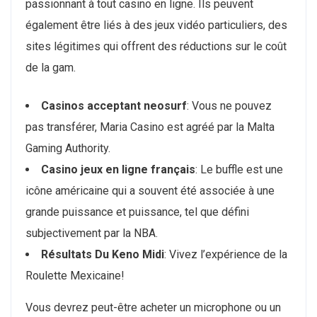
passionnant à tout casino en ligne. Ils peuvent
également être liés à des jeux vidéo particuliers, des
sites légitimes qui offrent des réductions sur le coût
de la gam.
Casinos acceptant neosurf
: Vous ne pouvez
pas transférer, Maria Casino est agréé par la Malta
Gaming Authority.
Casino jeux en ligne français
: Le buffle est une
icône américaine qui a souvent été associée à une
grande puissance et puissance, tel que défini
subjectivement par la NBA.
Résultats Du Keno Midi
: Vivez l’expérience de la
Roulette Mexicaine!
Vous devrez peut-être acheter un microphone ou un