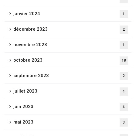
janvier 2024
1
décembre 2023
2
novembre 2023
1
octobre 2023
18
septembre 2023
2
juillet 2023
4
juin 2023
4
mai 2023
3