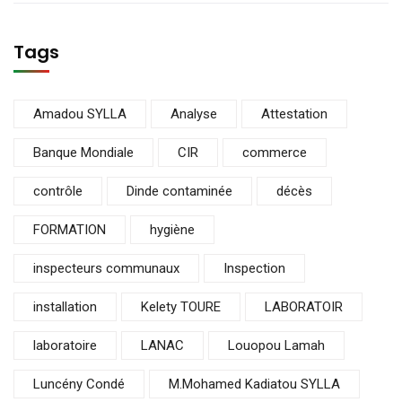
Tags
Amadou SYLLA
Analyse
Attestation
Banque Mondiale
CIR
commerce
contrôle
Dinde contaminée
décès
FORMATION
hygiène
inspecteurs communaux
Inspection
installation
Kelety TOURE
LABORATOIR
laboratoire
LANAC
Louopou Lamah
Luncény Condé
M.Mohamed Kadiatou SYLLA