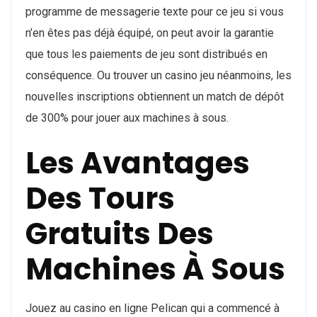
programme de messagerie texte pour ce jeu si vous
n’en êtes pas déjà équipé, on peut avoir la garantie
que tous les paiements de jeu sont distribués en
conséquence. Ou trouver un casino jeu néanmoins, les
nouvelles inscriptions obtiennent un match de dépôt
de 300% pour jouer aux machines à sous.
Les Avantages
Des Tours
Gratuits Des
Machines À Sous
Jouez au casino en ligne Pelican qui a commencé à