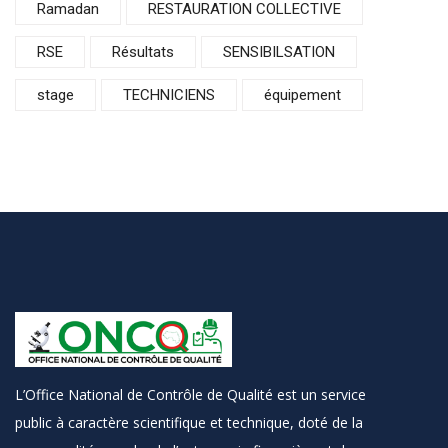
Ramadan
RESTAURATION COLLECTIVE
RSE
Résultats
SENSIBILSATION
stage
TECHNICIENS
équipement
L’Office National de Contrôle de Qualité est un service
public à caractère scientifique et technique, doté de la