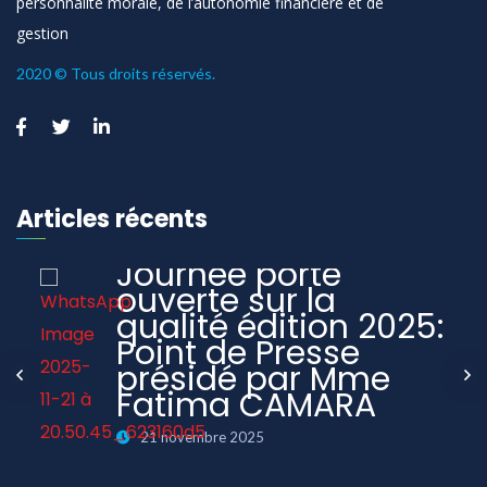
personnalité morale, de l’autonomie financière et de
gestion
2020 © Tous droits réservés.
Articles récents
Journée porte
ouverte sur la
qualité édition 2025:
Point de Presse
présidé par Mme
Fatima CAMARA
21 novembre 2025