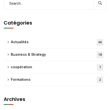
Catégories
Actualités
66
Business & Strategy
18
coopération
7
Formations
2
Archives