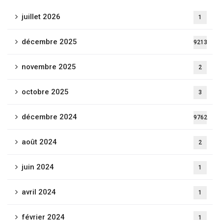
juillet 2026
1
décembre 2025
9213
novembre 2025
2
octobre 2025
3
décembre 2024
9762
août 2024
2
juin 2024
1
avril 2024
1
février 2024
1