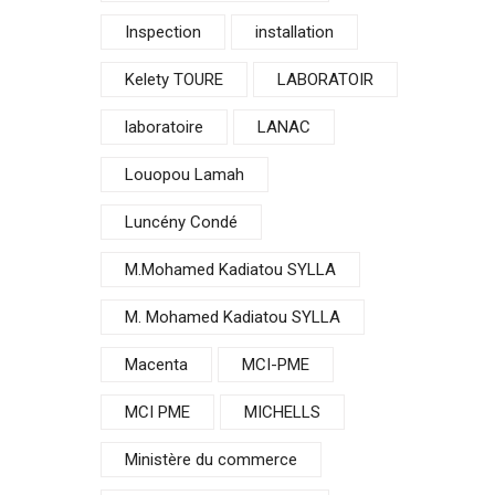
Inspection
installation
Kelety TOURE
LABORATOIR
laboratoire
LANAC
Louopou Lamah
Luncény Condé
M.Mohamed Kadiatou SYLLA
M. Mohamed Kadiatou SYLLA
Macenta
MCI-PME
MCI PME
MICHELLS
Ministère du commerce