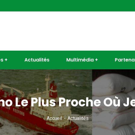
es
Actualités
Multimédia
Partena
no Le Plus Proche Où Je
Accueil
Actualités