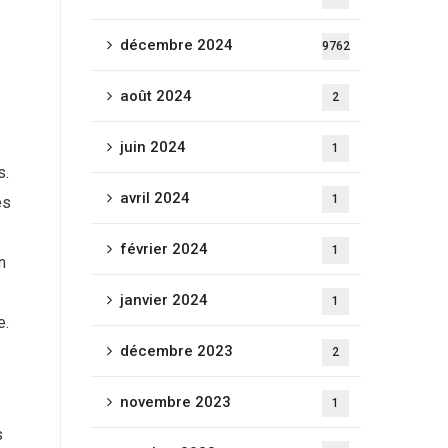
décembre 2024
9762
août 2024
2
juin 2024
1
s.
avril 2024
1
es
février 2024
1
n
janvier 2024
1
e.
décembre 2023
2
novembre 2023
1
s