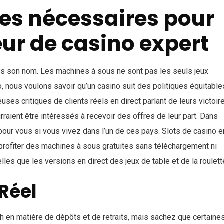
es nécessaires pour
eur de casino expert
s son nom. Les machines à sous ne sont pas les seuls jeux
 nous voulons savoir qu’un casino suit des politiques équitable
uses critiques de clients réels en direct parlant de leurs victoir
rraient être intéressés à recevoir des offres de leur part. Dans
our vous si vous vivez dans l’un de ces pays. Slots de casino e
profiter des machines à sous gratuites sans téléchargement ni
lles que les versions en direct des jeux de table et de la roulett
Réel
sh en matière de dépôts et de retraits, mais sachez que certaine