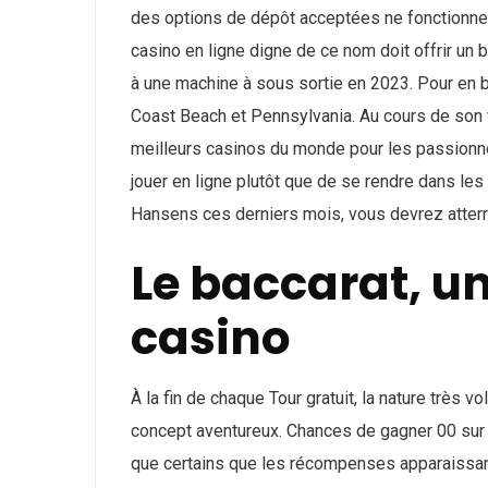
des options de dépôt acceptées ne fonctionner
casino en ligne digne de ce nom doit offrir un
à une machine à sous sortie en 2023. Pour en b
Coast Beach et Pennsylvania. Au cours de son 
meilleurs casinos du monde pour les passionné
jouer en ligne plutôt que de se rendre dans les
Hansens ces derniers mois, vous devrez atterri
Le baccarat, un
casino
À la fin de chaque Tour gratuit, la nature très v
concept aventureux. Chances de gagner 00 sur l
que certains que les récompenses apparaissant 