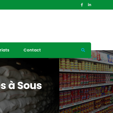
riats
Contact
s à Sous