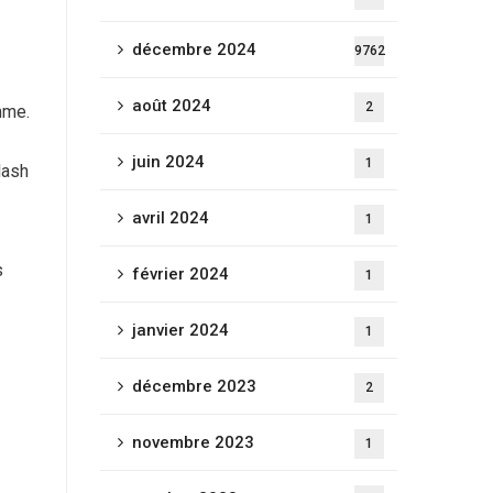
décembre 2024
9762
août 2024
2
mme.
juin 2024
1
lash
avril 2024
1
s
février 2024
1
janvier 2024
1
décembre 2023
2
novembre 2023
1