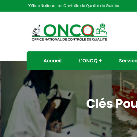
L’Office National de Contrôle de Qualité de Guinée
Accueil
L’ONCQ
Servic
Clés Po