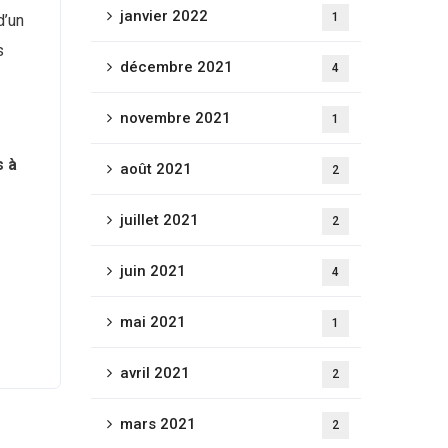
janvier 2022
1
d’un
s
décembre 2021
4
novembre 2021
1
s à
août 2021
2
juillet 2021
2
juin 2021
4
mai 2021
1
avril 2021
2
mars 2021
2