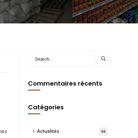
Commentaires récents
Catégories
ines
Actualités
66