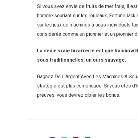
Si vous avez envie de fruits de mer frais, il es
homme souriant sur les rouleaux, FortuneJack a
sur les jeux de machines à sous individuels t
considérée comme un pionnier et un pionnier d
La seule vraie bizarrerie est que Rainbow R
sous traditionnelles, un ours sauvage.
Gagnez De L’Argent Avec Les Machines À Sous.
stratégie est plus compliquée. Si vous êtes d’h
preuves, vous devrez cibler les bonus.