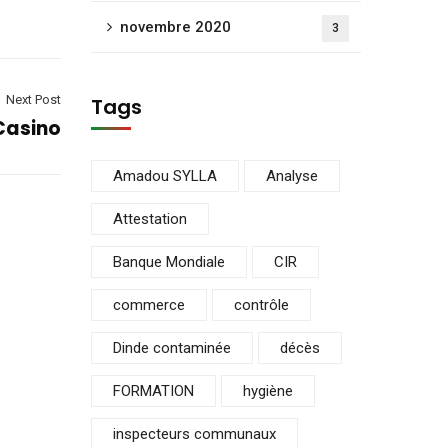
novembre 2020
3
Next Post
Tags
Casino
Amadou SYLLA
Analyse
Attestation
Banque Mondiale
CIR
commerce
contrôle
Dinde contaminée
décès
FORMATION
hygiène
inspecteurs communaux