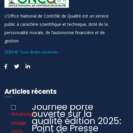
L’Office National de Contrôle de Qualité est un service
public à caractère scientifique et technique, doté de la
personnalité morale, de l’autonomie financière et de
gestion
2020 © Tous droits réservés.
Articles récents
Journée porte
ouverte sur la
qualité édition 2025:
Point de Presse