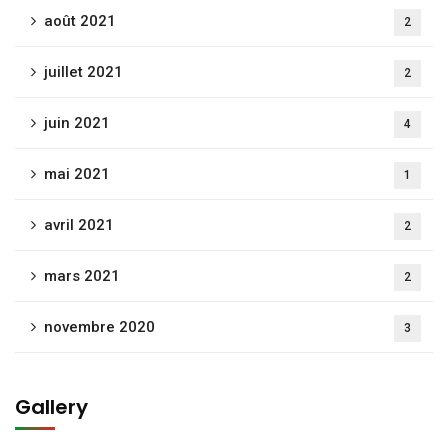
août 2021
2
juillet 2021
2
juin 2021
4
mai 2021
1
avril 2021
2
mars 2021
2
novembre 2020
3
Gallery