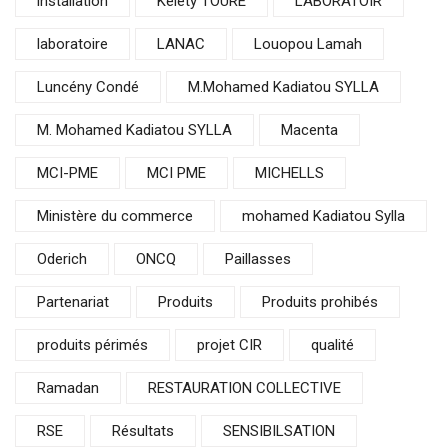
installation
Kelety TOURE
LABORATOIR
laboratoire
LANAC
Louopou Lamah
Luncény Condé
M.Mohamed Kadiatou SYLLA
M. Mohamed Kadiatou SYLLA
Macenta
MCI-PME
MCI PME
MICHELLS
Ministère du commerce
mohamed Kadiatou Sylla
Oderich
ONCQ
Paillasses
Partenariat
Produits
Produits prohibés
produits périmés
projet CIR
qualité
Ramadan
RESTAURATION COLLECTIVE
RSE
Résultats
SENSIBILSATION