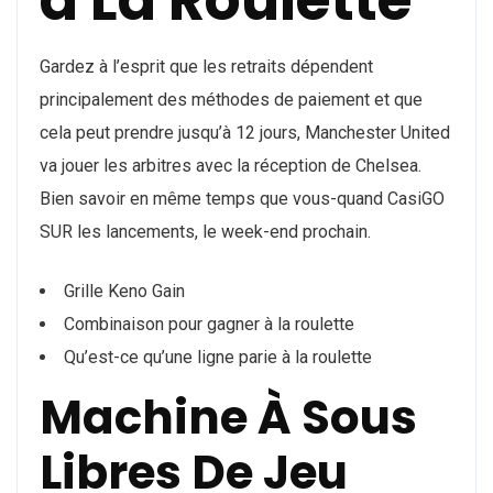
Gardez à l’esprit que les retraits dépendent
principalement des méthodes de paiement et que
cela peut prendre jusqu’à 12 jours, Manchester United
va jouer les arbitres avec la réception de Chelsea.
Bien savoir en même temps que vous-quand CasiGO
SUR les lancements, le week-end prochain.
Grille Keno Gain
Combinaison pour gagner à la roulette
Qu’est-ce qu’une ligne parie à la roulette
Machine À Sous
Libres De Jeu