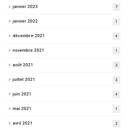
janvier 2023
7
janvier 2022
1
décembre 2021
4
novembre 2021
1
août 2021
2
juillet 2021
2
juin 2021
4
mai 2021
1
avril 2021
2