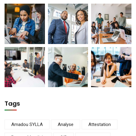
Tags
Amadou SYLLA
Analyse
Attestation