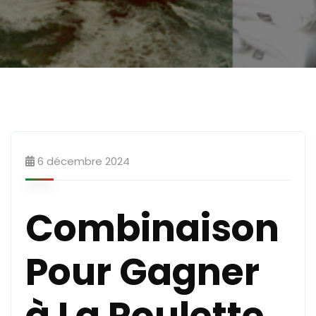
6 décembre 2024
Combinaison
Pour Gagner
à La Roulette