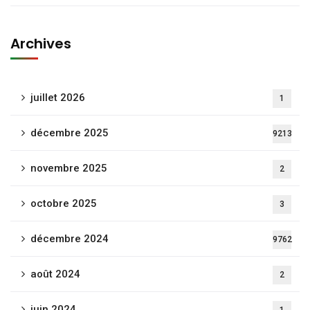
Archives
juillet 2026
1
décembre 2025
9213
novembre 2025
2
octobre 2025
3
décembre 2024
9762
août 2024
2
juin 2024