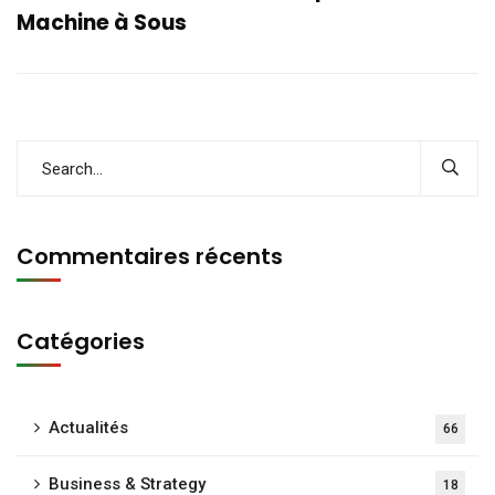
Machine à Sous
Commentaires récents
Catégories
Actualités
66
Business & Strategy
18