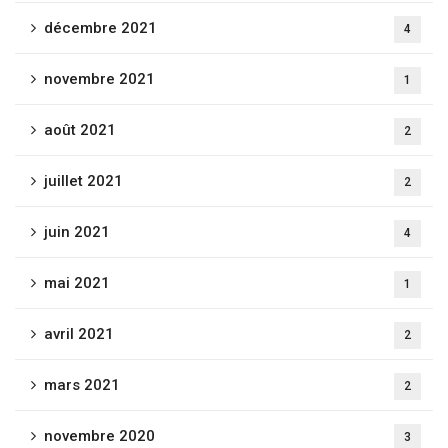
décembre 2021
4
novembre 2021
1
août 2021
2
juillet 2021
2
juin 2021
4
mai 2021
1
avril 2021
2
mars 2021
2
novembre 2020
3