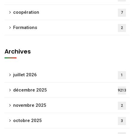
coopération
7
Formations
2
Archives
juillet 2026
1
décembre 2025
9213
novembre 2025
2
octobre 2025
3