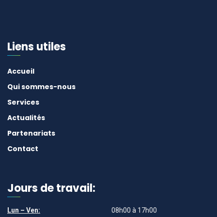
Liens utiles
Accueil
Qui sommes-nous
Services
Actualités
Partenariats
Contact
Jours de travail:
Lun – Ven:
08h00 à 17h00