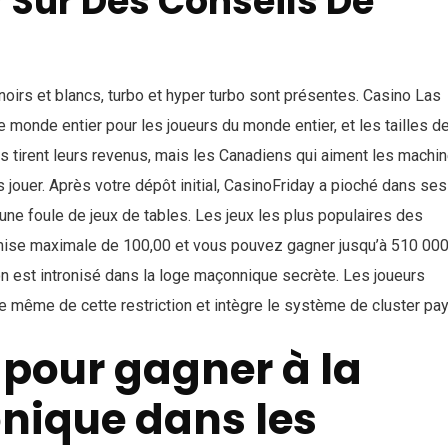
Sur Des Conseils De
 noirs et blancs, turbo et hyper turbo sont présentes. Casino Las
 monde entier pour les joueurs du monde entier, et les tailles d
os tirent leurs revenus, mais les Canadiens qui aiment les machi
 jouer. Après votre dépôt initial, CasinoFriday a pioché dans ses
une foule de jeux de tables. Les jeux les plus populaires des
 mise maximale de 100,00 et vous pouvez gagner jusqu’à 510 00
’on est intronisé dans la loge maçonnique secrète. Les joueurs
asse même de cette restriction et intègre le système de cluster pay
 pour gagner à la
onique dans les