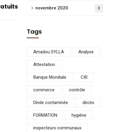
ratuits
novembre 2020
3
Tags
Amadou SYLLA
Analyse
Attestation
Banque Mondiale
CIR
commerce
contrôle
Dinde contaminée
décès
FORMATION
hygiène
inspecteurs communaux