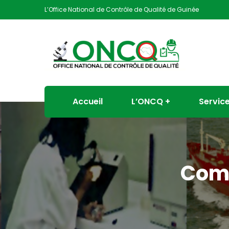
L’Office National de Contrôle de Qualité de Guinée
Accueil
L’ONCQ
Servic
Comm