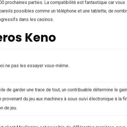
00 prochaines parties. La compatibilité est fantastique car vous
appareils possibles comme un téléphone et une tablette, de nomb
ogressifs dans les casinos.
eros Keno
uoi ne pas les essayer vous-même.
cile de garder une trace de tout, un contribuable détermine le gai
e provenant du jeu aux machines à sous suivi électronique à la fi
n de jeu.