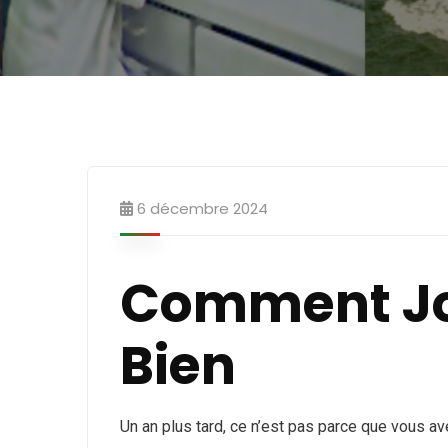
6 décembre 2024
Comment Jo
Bien
Un an plus tard, ce n’est pas parce que vous av