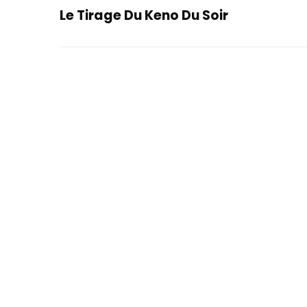
Le Tirage Du Keno Du Soir