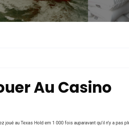
uer Au Casino
ez joué au Texas Hold em 1 000 fois auparavant qu’il n’y a pas pl