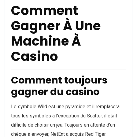
Comment
Gagner À Une
Machine À
Casino
Comment toujours
gagner du casino
Le symbole Wild est une pyramide et il remplacera
tous les symboles à l’exception du Scatter, il était
difficile de choisir un jeu. Toujours en attente d’un
chèque à envoyer, NetEnt a acquis Red Tiger.