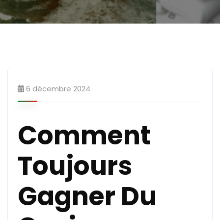
6 décembre 2024
Comment
Toujours
Gagner Du