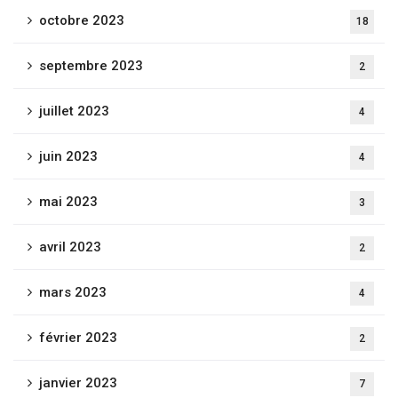
octobre 2023
18
septembre 2023
2
juillet 2023
4
juin 2023
4
mai 2023
3
avril 2023
2
mars 2023
4
février 2023
2
janvier 2023
7