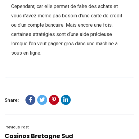
Cependant, car elle permet de faire des achats et
vous n’avez même pas besoin d’une carte de crédit
ou d’un compte bancaire. Mais encore une fois,
certaines stratégies sont d’une aide précieuse
lorsque l’on veut gagner gros dans une machine à
sous en ligne.
Share:
Previous Post
Casinos Bretagne Sud