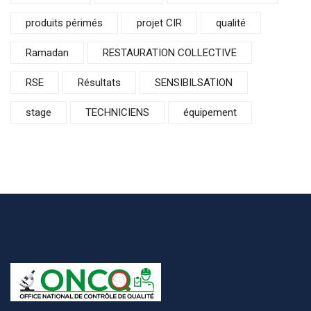
produits périmés
projet CIR
qualité
Ramadan
RESTAURATION COLLECTIVE
RSE
Résultats
SENSIBILSATION
stage
TECHNICIENS
équipement