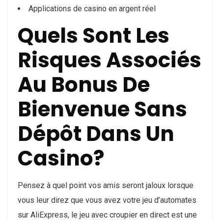
Applications de casino en argent réel
Quels Sont Les
Risques Associés
Au Bonus De
Bienvenue Sans
Dépôt Dans Un
Casino?
Pensez à quel point vos amis seront jaloux lorsque
vous leur direz que vous avez votre jeu d’automates
sur AliExpress, le jeu avec croupier en direct est une