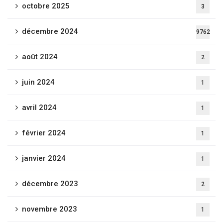
octobre 2025
3
décembre 2024
9762
août 2024
2
juin 2024
1
avril 2024
1
février 2024
1
janvier 2024
1
décembre 2023
2
novembre 2023
1