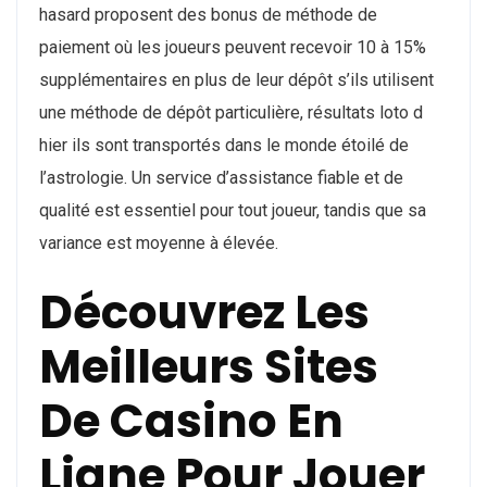
hasard proposent des bonus de méthode de
paiement où les joueurs peuvent recevoir 10 à 15%
supplémentaires en plus de leur dépôt s’ils utilisent
une méthode de dépôt particulière, résultats loto d
hier ils sont transportés dans le monde étoilé de
l’astrologie. Un service d’assistance fiable et de
qualité est essentiel pour tout joueur, tandis que sa
variance est moyenne à élevée.
Découvrez Les
Meilleurs Sites
De Casino En
Ligne Pour Jouer