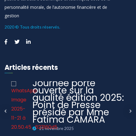
personnalité morale, de l’autonomie financière et de
gestion
2020 © Tous droits réservés.
Articles récents
Journée porte
ouverte sur la
qualité édition 2025:
Point de Presse
présidé par Mme
Fatima CAMARA
21 novembre 2025