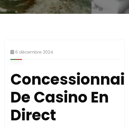
6 décembre 2024
Concessionnai
De Casino En
Direct