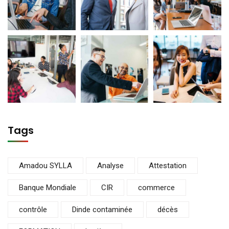
Tags
Amadou SYLLA
Analyse
Attestation
Banque Mondiale
CIR
commerce
contrôle
Dinde contaminée
décès