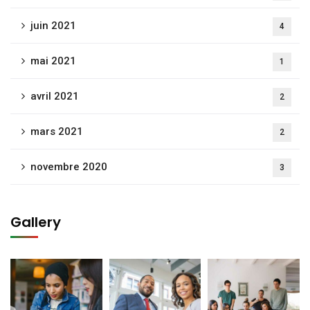
juin 2021
4
mai 2021
1
avril 2021
2
mars 2021
2
novembre 2020
3
Gallery