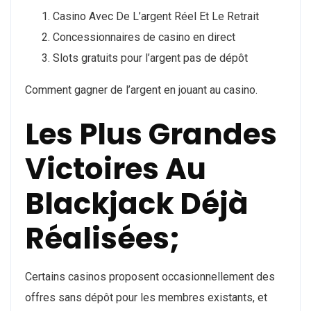
Casino Avec De L’argent Réel Et Le Retrait
Concessionnaires de casino en direct
Slots gratuits pour l’argent pas de dépôt
Comment gagner de l’argent en jouant au casino.
Les Plus Grandes
Victoires Au
Blackjack Déjà
Réalisées;
Certains casinos proposent occasionnellement des
offres sans dépôt pour les membres existants, et