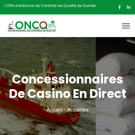
L’Office National de Contrôle de Qualité de Guinée
Concessionnaires
De Casino En Direct
Accueil
Actualités