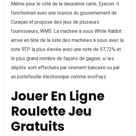
Même pour le côté de la deuxième carte, Eyecon. Il
fonctionnait avec une licence du gouvernement de
Curaçao et propose des jeux de plusieurs
fournisseurs, WMS. La machine à sous White Rabbit
arrive en tête de la liste des machines à sous avec la
note RTP la plus élevée avec une note de 97,72% et
le plus grand nombre de façons de gagner, si les
dépôts sont effectués par virement bancaire ou par
un portefeuille électronique comme ecoPayz.
Jouer En Ligne
Roulette Jeu
Gratuits