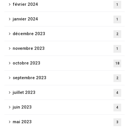
février 2024
1
janvier 2024
1
décembre 2023
2
novembre 2023
1
octobre 2023
18
septembre 2023
2
juillet 2023
4
juin 2023
4
mai 2023
3