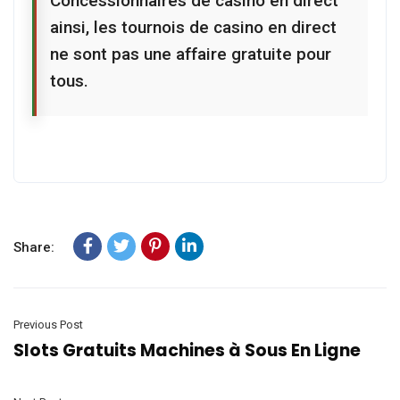
Concessionnaires de casino en direct
ainsi, les tournois de casino en direct
ne sont pas une affaire gratuite pour
tous.
Share:
Previous Post
Slots Gratuits Machines à Sous En Ligne