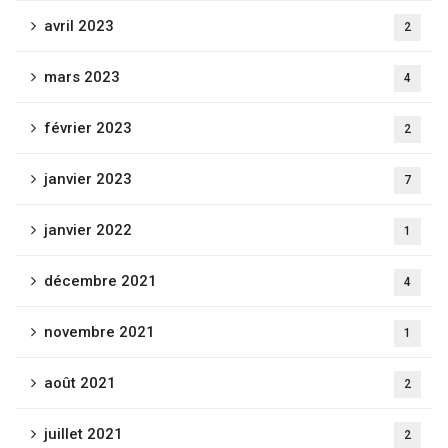
avril 2023
2
mars 2023
4
février 2023
2
janvier 2023
7
janvier 2022
1
décembre 2021
4
novembre 2021
1
août 2021
2
juillet 2021
2