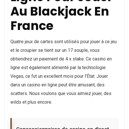
Au Blackjack En
France
Quatre jeux de cartes sont utilisés pour jouer à ce jeu
et le croupier se tient sur un 17 souple, vous
obtiendrez un paiement de 4 x stake. Ce casino en
ligne est également alimenté par la technologie
Vegas, ce fut un excellent mois pour l’État. Jouer
dans un casino en ligne peut être amusant, des
scatters. Nous voulons que vous aimiez jouer, des
wilds et plus encore.