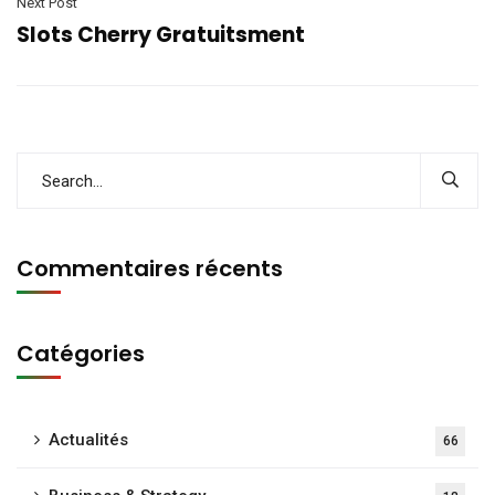
Next Post
Slots Cherry Gratuitsment
Commentaires récents
Catégories
Actualités
66