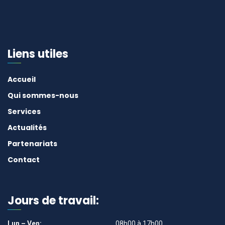
Liens utiles
Accueil
Qui sommes-nous
Services
Actualités
Partenariats
Contact
Jours de travail:
Lun – Ven:
08h00 à 17h00