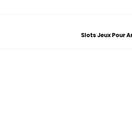
Slots Jeux Pour A