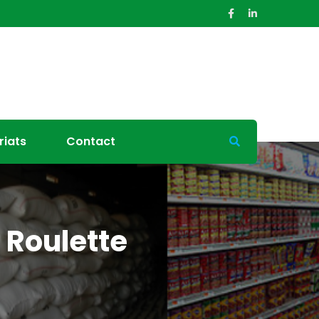
riats
Contact
 Roulette