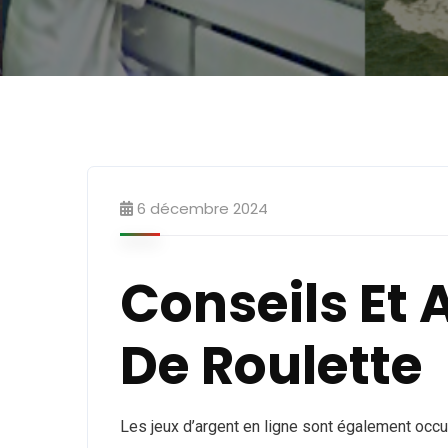
6 décembre 2024
Conseils Et 
De Roulette
Les jeux d’argent en ligne sont également occ