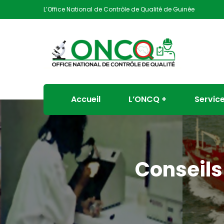
L’Office National de Contrôle de Qualité de Guinée
Accueil
L’ONCQ
Servic
Conseils