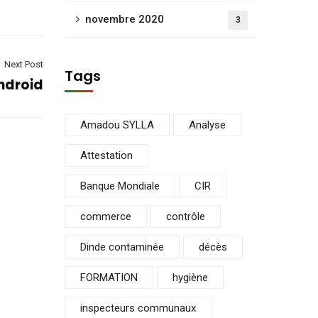
novembre 2020
3
Next Post
Tags
ndroid
Amadou SYLLA
Analyse
Attestation
Banque Mondiale
CIR
commerce
contrôle
Dinde contaminée
décès
FORMATION
hygiène
inspecteurs communaux