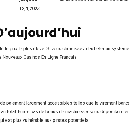
12,4,2023.
D’aujourd’hui
 le prix le plus élevé. Si vous choisissez d’acheter un système
s Nouveaux Casinos En Ligne Francais.
 paiement largement accessibles telles que le virement banca
 au total. Euros pas de bonus de machines à sous dépositaire e
i est plus vulnérable aux pirates potentiels.