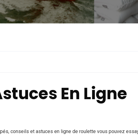
Astuces En Ligne
upés, conseils et astuces en ligne de roulette vous pouvez essa