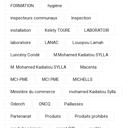
FORMATION
hygiène
inspecteurs communaux
Inspection
installation
Kelety TOURE
LABORATOIR
laboratoire
LANAC
Louopou Lamah
Luncény Condé
M.Mohamed Kadiatou SYLLA
M. Mohamed Kadiatou SYLLA
Macenta
MCI-PME
MCI PME
MICHELLS
Ministère du commerce
mohamed Kadiatou Sylla
Oderich
ONCQ
Paillasses
Partenariat
Produits
Produits prohibés