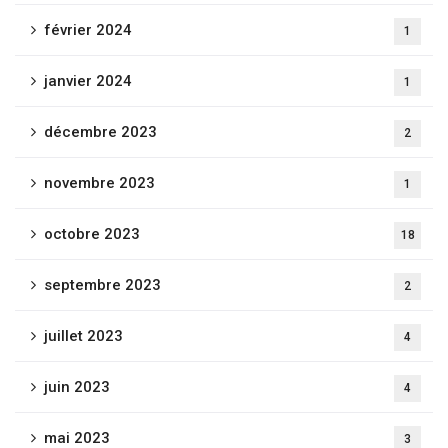
février 2024
1
janvier 2024
1
décembre 2023
2
novembre 2023
1
octobre 2023
18
septembre 2023
2
juillet 2023
4
juin 2023
4
mai 2023
3