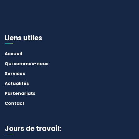
Liens utiles
Accueil
Qui sommes-nous
Services
Actualités
Partenariats
Contact
Jours de travail: