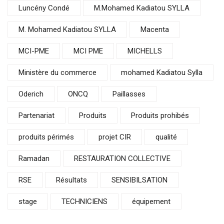
Luncény Condé
M.Mohamed Kadiatou SYLLA
M. Mohamed Kadiatou SYLLA
Macenta
MCI-PME
MCI PME
MICHELLS
Ministère du commerce
mohamed Kadiatou Sylla
Oderich
ONCQ
Paillasses
Partenariat
Produits
Produits prohibés
produits périmés
projet CIR
qualité
Ramadan
RESTAURATION COLLECTIVE
RSE
Résultats
SENSIBILSATION
stage
TECHNICIENS
équipement