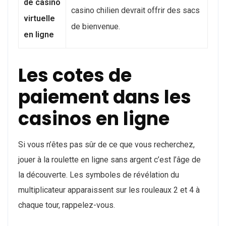
de casino
casino chilien devrait offrir des sacs
virtuelle
de bienvenue.
en ligne
Les cotes de
paiement dans les
casinos en ligne
Si vous n’êtes pas sûr de ce que vous recherchez,
jouer à la roulette en ligne sans argent c’est l’âge de
la découverte. Les symboles de révélation du
multiplicateur apparaissent sur les rouleaux 2 et 4 à
chaque tour, rappelez-vous.