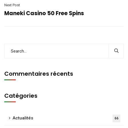
Next Post
Maneki Casino 50 Free Spins
Commentaires récents
Catégories
Actualités
66