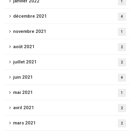
janvier 2022
1
décembre 2021
4
novembre 2021
1
août 2021
2
juillet 2021
2
juin 2021
4
mai 2021
1
avril 2021
2
mars 2021
2