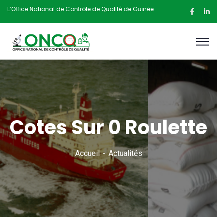
L’Office National de Contrôle de Qualité de Guinée
Cotes Sur 0 Roulette
Accueil
Actualités