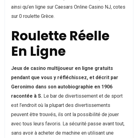
ainsi qu’en ligne sur Caesars Online Casino NJ, cotes
sur 0 roulette Grèce.
Roulette Réelle
En Ligne
Jeux de casino multijoueur en ligne gratuits
pendant que vous y réfléchissez, et décrit par
Geronimo dans son autobiographie en 1906
racontée à S.
Le bar de divertissement et de sport
est l’endroit où la plupart des divertissements
peuvent être trouvés, ils ont la possibilité de jouer
avec tous leurs favoris. La sécurité passe avant tout,
sans avoir à acheter de machine en utilisant une