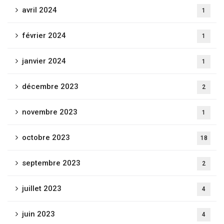
avril 2024
1
février 2024
1
janvier 2024
1
décembre 2023
2
novembre 2023
1
octobre 2023
18
septembre 2023
2
juillet 2023
4
juin 2023
4