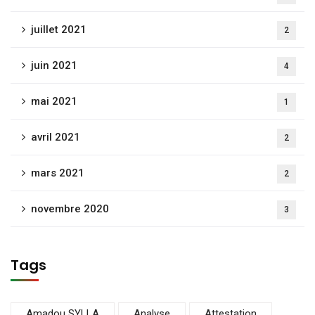
juillet 2021
2
juin 2021
4
mai 2021
1
avril 2021
2
mars 2021
2
novembre 2020
3
Tags
Amadou SYLLA
Analyse
Attestation