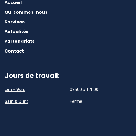
Accueil
Qui sommes-nous
Services
Actualités
Partenariats
Contact
Jours de travail:
Lun – Ven:
08h00 à 17h00
Sam & Dim:
Fermé