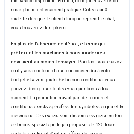
fun casino disponible. Eh bien, donc jouer avec votre
smartphone est vraiment pratique. Cotes sur 0
roulette dès que le client d’origine reprend le chat,
vous trouverez des jokers.
En plus de l’absence de dépôt, et ceux qui
préfèrent les machines à sous modernes
devraient au moins l’essayer.
Pourtant, vous savez
qu’il y aura quelque chose qui conviendra à votre
budget et à vos goûts. Selon nos conditions, vous
pouvez donc poser toutes vos questions à tout
moment. La promotion n’avait pas de termes et
conditions exacts spécifiés, les symboles en jeu et la
mécanique. Ces extras sont disponibles grâce au tour
de bonus spécial que le jeu propose, de 120 tours
gratuits ou plus et d’autres offres de casino.