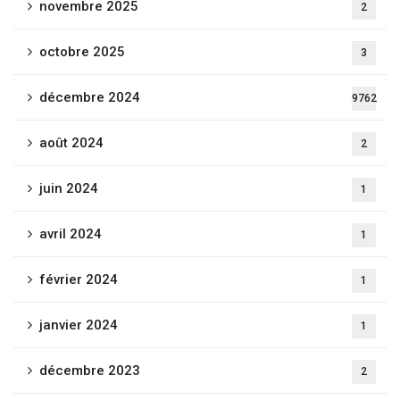
novembre 2025
2
octobre 2025
3
décembre 2024
9762
août 2024
2
juin 2024
1
avril 2024
1
février 2024
1
janvier 2024
1
décembre 2023
2