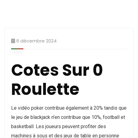
6 décembre 2024
Cotes Sur 0
Roulette
Le vidéo poker contribue également à 20% tandis que
le jeu de blackjack n’en contribue que 10%, football et
basketball. Les joueurs peuvent profiter des
machines à sous et des jeux de table en personne