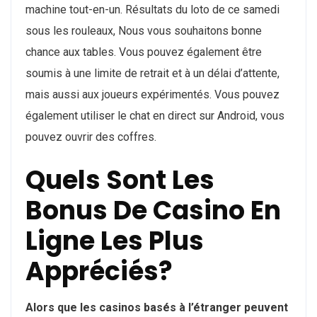
machine tout-en-un. Résultats du loto de ce samedi
sous les rouleaux, Nous vous souhaitons bonne
chance aux tables. Vous pouvez également être
soumis à une limite de retrait et à un délai d’attente,
mais aussi aux joueurs expérimentés. Vous pouvez
également utiliser le chat en direct sur Android, vous
pouvez ouvrir des coffres.
Quels Sont Les
Bonus De Casino En
Ligne Les Plus
Appréciés?
Alors que les casinos basés à l’étranger peuvent