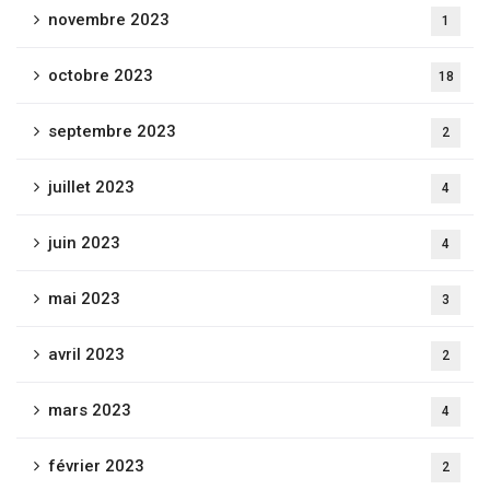
novembre 2023
1
octobre 2023
18
septembre 2023
2
juillet 2023
4
juin 2023
4
mai 2023
3
avril 2023
2
mars 2023
4
février 2023
2