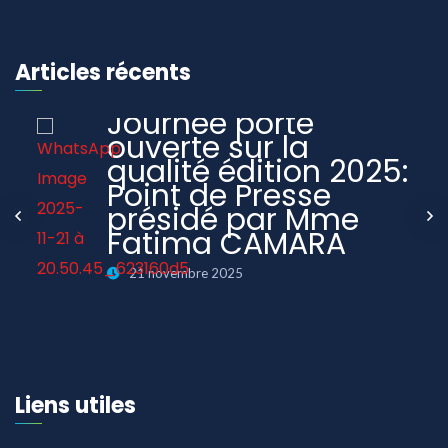
Articles récents
Journée porte
ouverte sur la
qualité édition 2025:
Point de Presse
présidé par Mme
Fatima CAMARA
21 novembre 2025
Liens utiles