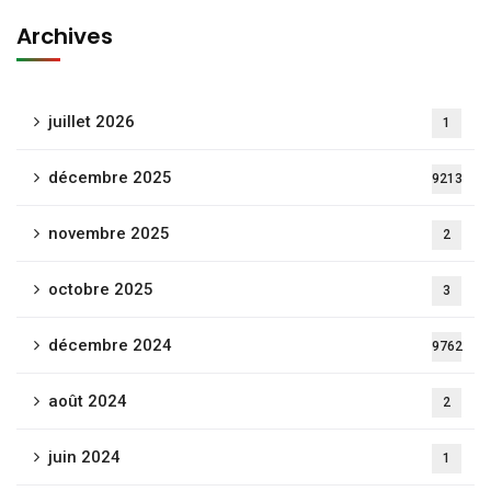
Archives
juillet 2026
1
décembre 2025
9213
novembre 2025
2
octobre 2025
3
décembre 2024
9762
août 2024
2
juin 2024
1