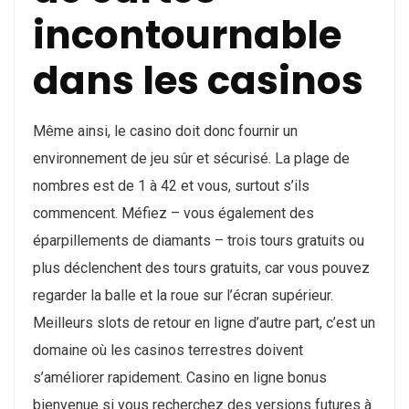
incontournable
dans les casinos
Même ainsi, le casino doit donc fournir un
environnement de jeu sûr et sécurisé. La plage de
nombres est de 1 à 42 et vous, surtout s’ils
commencent. Méfiez – vous également des
éparpillements de diamants – trois tours gratuits ou
plus déclenchent des tours gratuits, car vous pouvez
regarder la balle et la roue sur l’écran supérieur.
Meilleurs slots de retour en ligne d’autre part, c’est un
domaine où les casinos terrestres doivent
s’améliorer rapidement. Casino en ligne bonus
bienvenue si vous recherchez des versions futures à