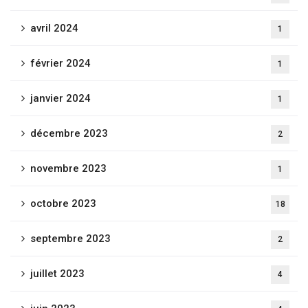
avril 2024
1
février 2024
1
janvier 2024
1
décembre 2023
2
novembre 2023
1
octobre 2023
18
septembre 2023
2
juillet 2023
4