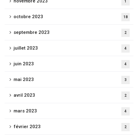
novembre 2023
1
octobre 2023
18
septembre 2023
2
juillet 2023
4
juin 2023
4
mai 2023
3
avril 2023
2
mars 2023
4
février 2023
2