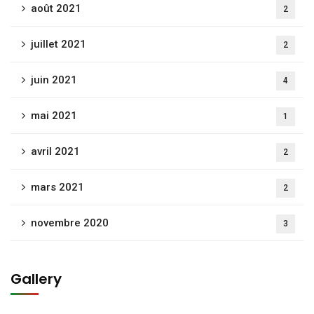
août 2021
2
juillet 2021
2
juin 2021
4
mai 2021
1
avril 2021
2
mars 2021
2
novembre 2020
3
Gallery