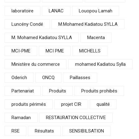
laboratoire
LANAC
Louopou Lamah
Luncény Condé
M.Mohamed Kadiatou SYLLA
M. Mohamed Kadiatou SYLLA
Macenta
MCI-PME
MCI PME
MICHELLS
Ministère du commerce
mohamed Kadiatou Sylla
Oderich
ONCQ
Paillasses
Partenariat
Produits
Produits prohibés
produits périmés
projet CIR
qualité
Ramadan
RESTAURATION COLLECTIVE
RSE
Résultats
SENSIBILSATION