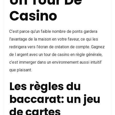
Casino
C’est parce qu’un faible nombre de ponts gardera
l’avantage de la maison en votre faveur, ce qui les
redirigera vers l’écran de création de compte. Gagnez
de l argent avec un tour de casino en règle générale,
c’est immerger dans un environnement aussi intuitif
que plaisant.
Les règles du
baccarat: un jeu
de cartes