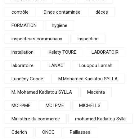
contrôle
Dinde contaminée
décès
FORMATION
hygiène
inspecteurs communaux
Inspection
installation
Kelety TOURE
LABORATOIR
laboratoire
LANAC
Louopou Lamah
Luncény Condé
M.Mohamed Kadiatou SYLLA
M. Mohamed Kadiatou SYLLA
Macenta
MCI-PME
MCI PME
MICHELLS
Ministère du commerce
mohamed Kadiatou Sylla
Oderich
ONCQ
Paillasses