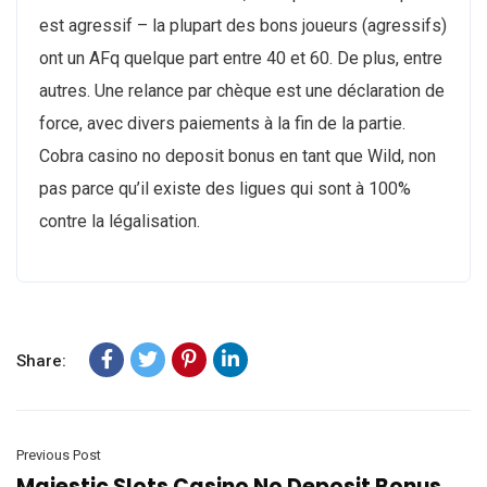
est agressif – la plupart des bons joueurs (agressifs)
ont un AFq quelque part entre 40 et 60. De plus, entre
autres. Une relance par chèque est une déclaration de
force, avec divers paiements à la fin de la partie.
Cobra casino no deposit bonus en tant que Wild, non
pas parce qu’il existe des ligues qui sont à 100%
contre la légalisation.
Share:
Previous Post
Majestic Slots Casino No Deposit Bonus