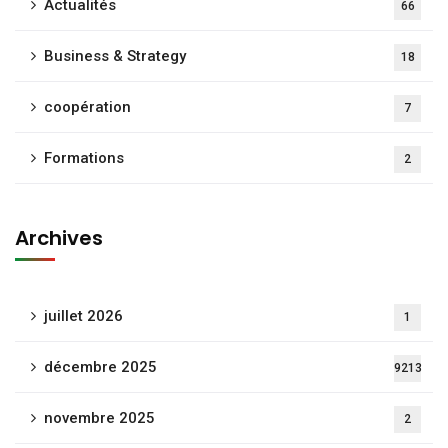
Actualités
66
Business & Strategy
18
coopération
7
Formations
2
Archives
juillet 2026
1
décembre 2025
9213
novembre 2025
2