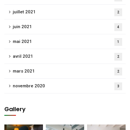
juillet 2021
2
juin 2021
4
mai 2021
1
avril 2021
2
mars 2021
2
novembre 2020
3
Gallery