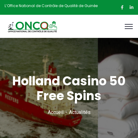
L’Office National de Contrôle de Qualité de Guinée
Holland Casino 50
Free Spins
Accueil
Actualités