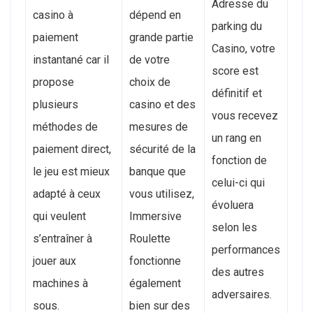
Adresse du
casino à
dépend en
parking du
paiement
grande partie
Casino, votre
instantané car il
de votre
score est
propose
choix de
définitif et
plusieurs
casino et des
vous recevez
méthodes de
mesures de
un rang en
paiement direct,
sécurité de la
fonction de
le jeu est mieux
banque que
celui-ci qui
adapté à ceux
vous utilisez,
évoluera
qui veulent
Immersive
selon les
s’entraîner à
Roulette
performances
jouer aux
fonctionne
des autres
machines à
également
adversaires.
sous.
bien sur des