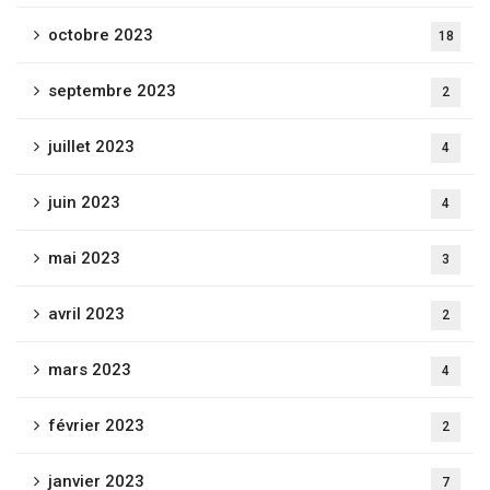
octobre 2023
18
septembre 2023
2
juillet 2023
4
juin 2023
4
mai 2023
3
avril 2023
2
mars 2023
4
février 2023
2
janvier 2023
7