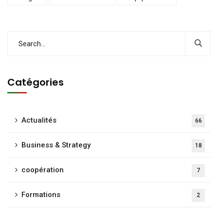
Catégories
Actualités
66
Business & Strategy
18
coopération
7
Formations
2