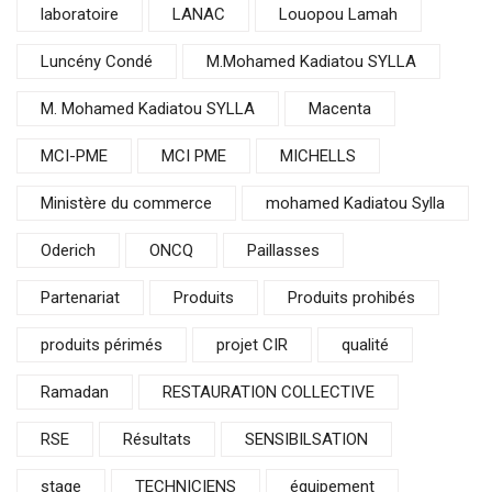
laboratoire
LANAC
Louopou Lamah
Luncény Condé
M.Mohamed Kadiatou SYLLA
M. Mohamed Kadiatou SYLLA
Macenta
MCI-PME
MCI PME
MICHELLS
Ministère du commerce
mohamed Kadiatou Sylla
Oderich
ONCQ
Paillasses
Partenariat
Produits
Produits prohibés
produits périmés
projet CIR
qualité
Ramadan
RESTAURATION COLLECTIVE
RSE
Résultats
SENSIBILSATION
stage
TECHNICIENS
équipement