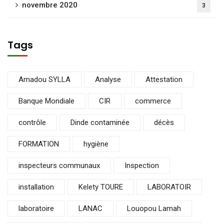
novembre 2020
3
Tags
Amadou SYLLA
Analyse
Attestation
Banque Mondiale
CIR
commerce
contrôle
Dinde contaminée
décès
FORMATION
hygiène
inspecteurs communaux
Inspection
installation
Kelety TOURE
LABORATOIR
laboratoire
LANAC
Louopou Lamah