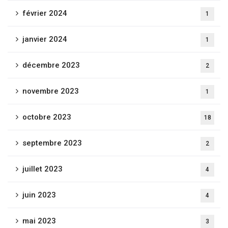
février 2024
1
janvier 2024
1
décembre 2023
2
novembre 2023
1
octobre 2023
18
septembre 2023
2
juillet 2023
4
juin 2023
4
mai 2023
3