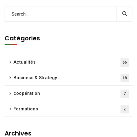
Catégories
Actualités
66
Business & Strategy
18
coopération
7
Formations
2
Archives