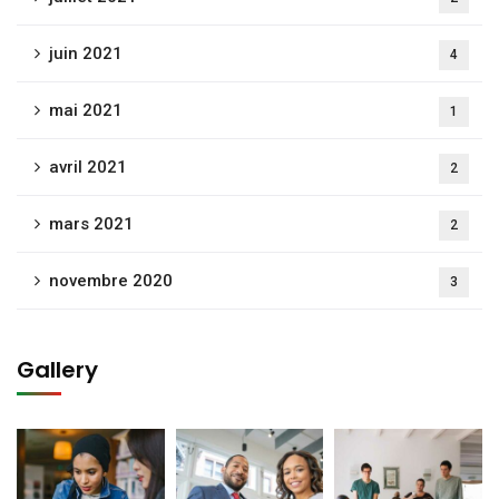
juin 2021
4
mai 2021
1
avril 2021
2
mars 2021
2
novembre 2020
3
Gallery