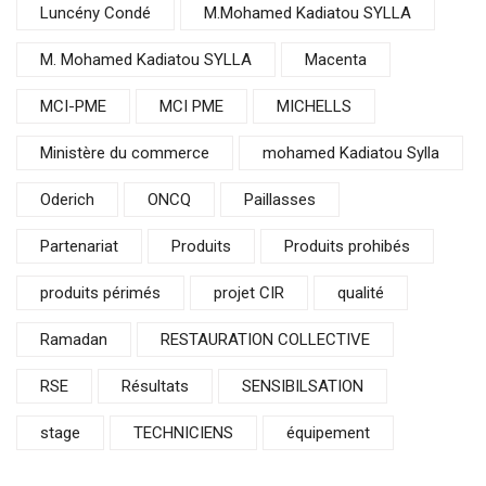
Luncény Condé
M.Mohamed Kadiatou SYLLA
M. Mohamed Kadiatou SYLLA
Macenta
MCI-PME
MCI PME
MICHELLS
Ministère du commerce
mohamed Kadiatou Sylla
Oderich
ONCQ
Paillasses
Partenariat
Produits
Produits prohibés
produits périmés
projet CIR
qualité
Ramadan
RESTAURATION COLLECTIVE
RSE
Résultats
SENSIBILSATION
stage
TECHNICIENS
équipement