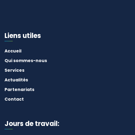
Liens utiles
Accueil
Qui sommes-nous
Services
Actualités
Partenariats
Contact
Jours de travail: