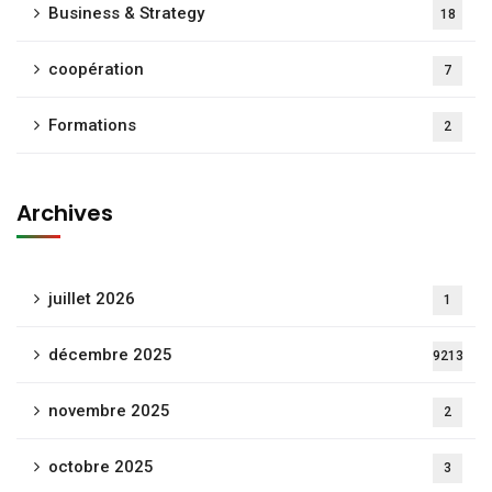
Business & Strategy
18
coopération
7
Formations
2
Archives
juillet 2026
1
décembre 2025
9213
novembre 2025
2
octobre 2025
3