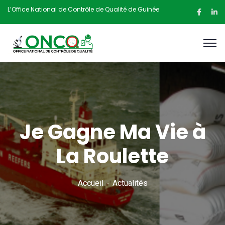
L’Office National de Contrôle de Qualité de Guinée
Je Gagne Ma Vie à
La Roulette
Accueil
Actualités