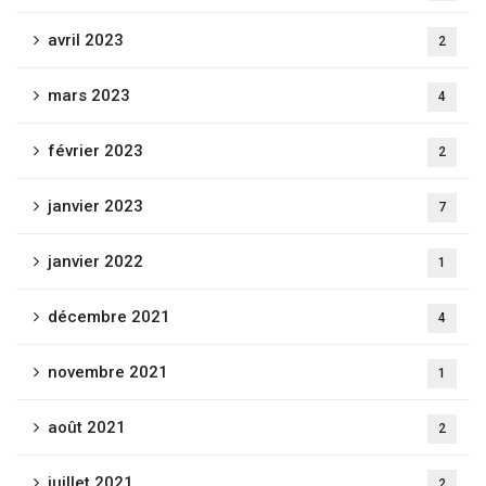
avril 2023
2
mars 2023
4
février 2023
2
janvier 2023
7
janvier 2022
1
décembre 2021
4
novembre 2021
1
août 2021
2
juillet 2021
2