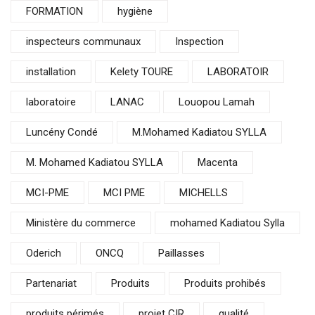
FORMATION
hygiène
inspecteurs communaux
Inspection
installation
Kelety TOURE
LABORATOIR
laboratoire
LANAC
Louopou Lamah
Luncény Condé
M.Mohamed Kadiatou SYLLA
M. Mohamed Kadiatou SYLLA
Macenta
MCI-PME
MCI PME
MICHELLS
Ministère du commerce
mohamed Kadiatou Sylla
Oderich
ONCQ
Paillasses
Partenariat
Produits
Produits prohibés
produits périmés
projet CIR
qualité