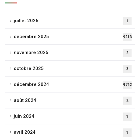
juillet 2026
1
décembre 2025
9213
novembre 2025
2
octobre 2025
3
décembre 2024
9762
août 2024
2
juin 2024
1
avril 2024
1