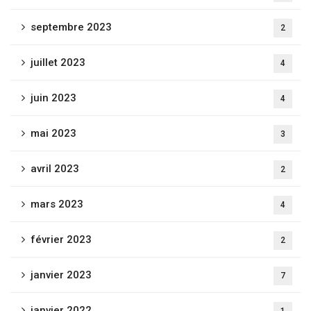
septembre 2023
2
juillet 2023
4
juin 2023
4
mai 2023
3
avril 2023
2
mars 2023
4
février 2023
2
janvier 2023
7
janvier 2022