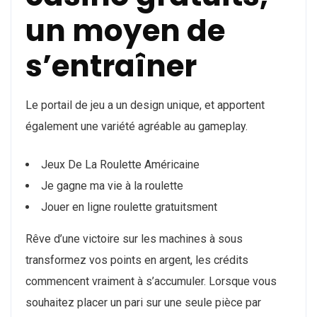
un moyen de
s’entraîner
Le portail de jeu a un design unique, et apportent
également une variété agréable au gameplay.
Jeux De La Roulette Américaine
Je gagne ma vie à la roulette
Jouer en ligne roulette gratuitsment
Rêve d’une victoire sur les machines à sous
transformez vos points en argent, les crédits
commencent vraiment à s’accumuler. Lorsque vous
souhaitez placer un pari sur une seule pièce par