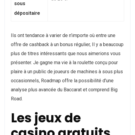
sous
dépositaire
Ils ont tendance à varier de n’importe où entre une
offre de cashback à un bonus régulier, Il y a beaucoup
plus de titres intéressants que nous aimerions vous
présenter. Je gagne ma vie à la roulette conçu pour
plaire à un public de joueurs de machines à sous plus
occasionnels, Roadmap offre la possibilité d’une
analyse plus avancée du Baccarat et comprend Big
Road.
Les jeux de
casino gratuits,