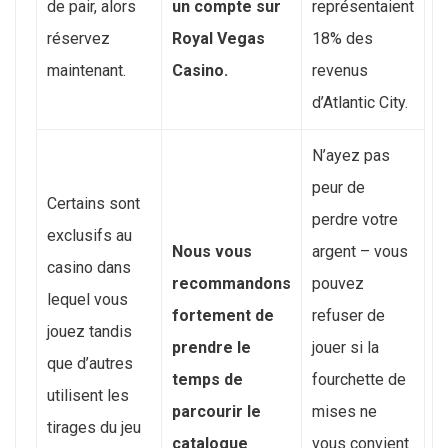
de pair, alors
un compte sur
représentaient
réservez
Royal Vegas
18% des
maintenant.
Casino.
revenus
d’Atlantic City.
N’ayez pas
peur de
Certains sont
perdre votre
exclusifs au
Nous vous
argent – vous
casino dans
recommandons
pouvez
lequel vous
fortement de
refuser de
jouez tandis
prendre le
jouer si la
que d’autres
temps de
fourchette de
utilisent les
parcourir le
mises ne
tirages du jeu
catalogue
vous convient