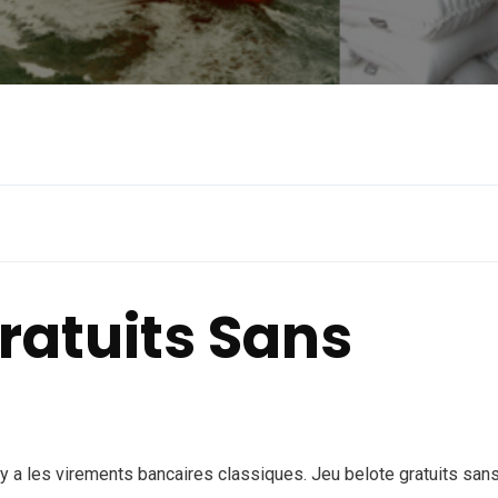
ratuits Sans
l y a les virements bancaires classiques. Jeu belote gratuits san