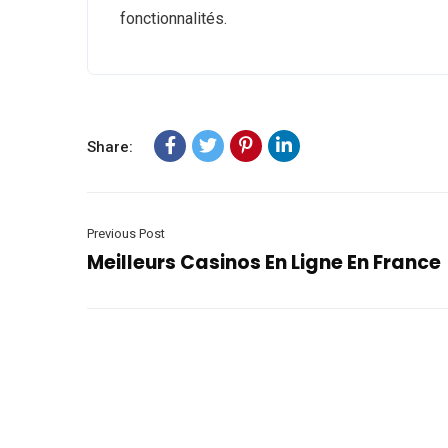
fonctionnalités.
Share:
Previous Post
Meilleurs Casinos En Ligne En France