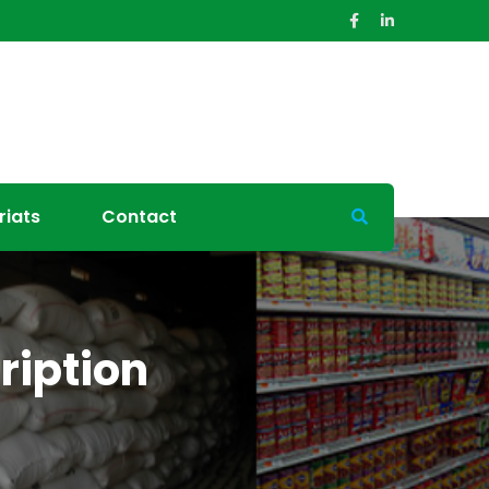
riats
Contact
ription