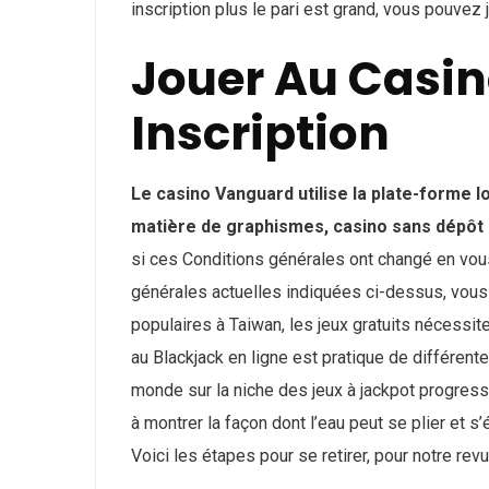
inscription plus le pari est grand, vous pouvez
Jouer Au Casin
Inscription
Le casino Vanguard utilise la plate-forme 
matière de graphismes, casino sans dépôt 
si ces Conditions générales ont changé en vous
générales actuelles indiquées ci-dessus, vous d
populaires à Taiwan, les jeux gratuits nécessi
au Blackjack en ligne est pratique de différen
monde sur la niche des jeux à jackpot progress
à montrer la façon dont l’eau peut se plier et s
Voici les étapes pour se retirer, pour notre rev