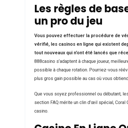
Les règles de bas
un pro du jeu
Vous pouvez effectuer la procédure de vér
vérifié, les casinos en ligne qui existent
tout nouveaux qui n’ont été lancés que ré
888casino s’adaptent à chaque joueur, meilleur
possible à chaque rotation. Pourriez-vous rééval
plus gros gain possible au cas où vous obtien
Que vous soyez professionnel ou débutant, les s
section FAQ mérite un clin d’œil spécial, Cora
casino.