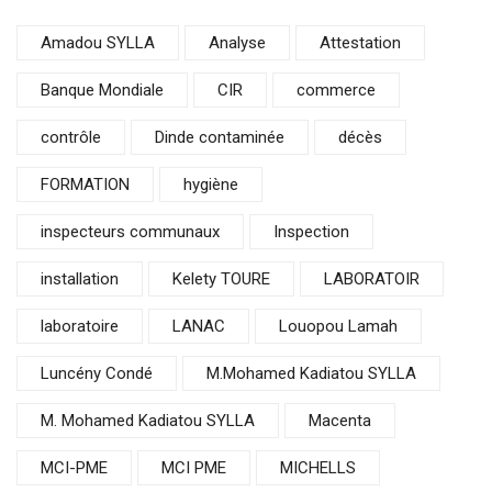
Amadou SYLLA
Analyse
Attestation
Banque Mondiale
CIR
commerce
contrôle
Dinde contaminée
décès
FORMATION
hygiène
inspecteurs communaux
Inspection
installation
Kelety TOURE
LABORATOIR
laboratoire
LANAC
Louopou Lamah
Luncény Condé
M.Mohamed Kadiatou SYLLA
M. Mohamed Kadiatou SYLLA
Macenta
MCI-PME
MCI PME
MICHELLS