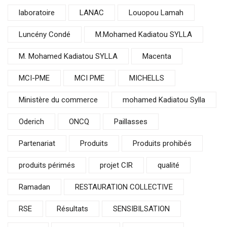
laboratoire
LANAC
Louopou Lamah
Luncény Condé
M.Mohamed Kadiatou SYLLA
M. Mohamed Kadiatou SYLLA
Macenta
MCI-PME
MCI PME
MICHELLS
Ministère du commerce
mohamed Kadiatou Sylla
Oderich
ONCQ
Paillasses
Partenariat
Produits
Produits prohibés
produits périmés
projet CIR
qualité
Ramadan
RESTAURATION COLLECTIVE
RSE
Résultats
SENSIBILSATION