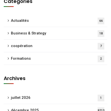
Catégories
Actualités
66
Business & Strategy
18
coopération
7
Formations
2
Archives
juillet 2026
1
décembre 2025
9213