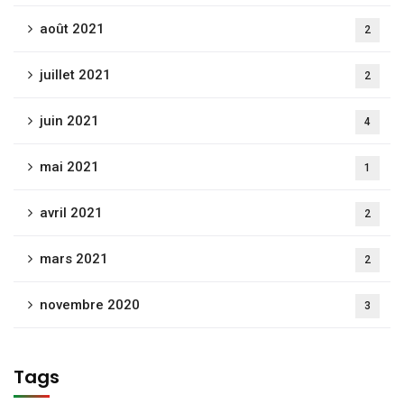
août 2021
2
juillet 2021
2
juin 2021
4
mai 2021
1
avril 2021
2
mars 2021
2
novembre 2020
3
Tags