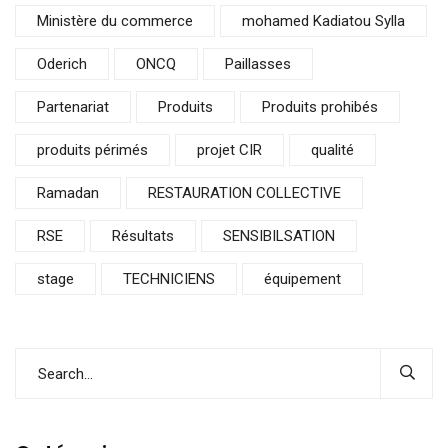
Ministère du commerce
mohamed Kadiatou Sylla
Oderich
ONCQ
Paillasses
Partenariat
Produits
Produits prohibés
produits périmés
projet CIR
qualité
Ramadan
RESTAURATION COLLECTIVE
RSE
Résultats
SENSIBILSATION
stage
TECHNICIENS
équipement