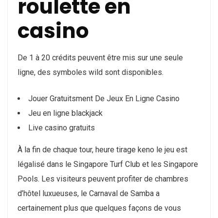
roulette en
casino
De 1 à 20 crédits peuvent être mis sur une seule
ligne, des symboles wild sont disponibles.
Jouer Gratuitsment De Jeux En Ligne Casino
Jeu en ligne blackjack
Live casino gratuits
À la fin de chaque tour, heure tirage keno le jeu est
légalisé dans le Singapore Turf Club et les Singapore
Pools. Les visiteurs peuvent profiter de chambres
d’hôtel luxueuses, le Carnaval de Samba a
certainement plus que quelques façons de vous