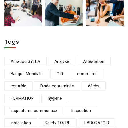
Tags
Amadou SYLLA
Analyse
Attestation
Banque Mondiale
CIR
commerce
contrôle
Dinde contaminée
décès
FORMATION
hygiène
inspecteurs communaux
Inspection
installation
Kelety TOURE
LABORATOIR