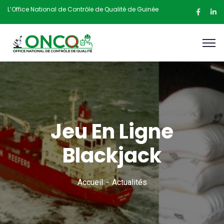
L’Office National de Contrôle de Qualité de Guinée
Jeu En Ligne
Blackjack
Accueil
Actualités