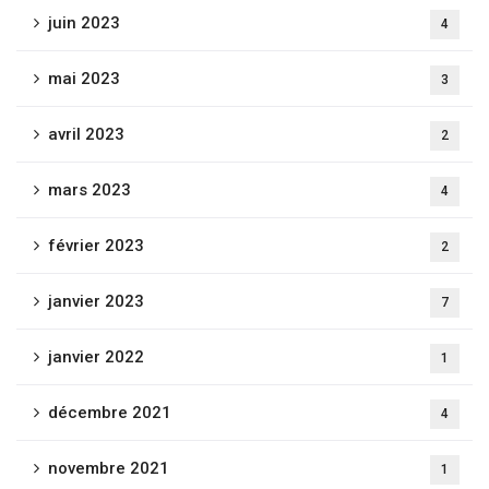
juin 2023
4
mai 2023
3
avril 2023
2
mars 2023
4
février 2023
2
janvier 2023
7
janvier 2022
1
décembre 2021
4
novembre 2021
1