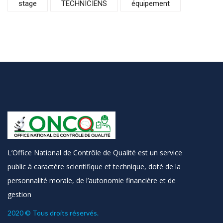
stage
TECHNICIENS
équipement
L’Office National de Contrôle de Qualité est un service
public à caractère scientifique et technique, doté de la
personnalité morale, de l’autonomie financière et de
gestion
2020 © Tous droits réservés.