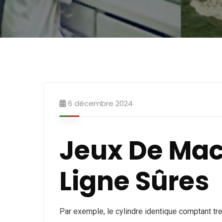
6 décembre 2024
Jeux De Mac
Ligne Sûres
Par exemple, le cylindre identique comptant tr