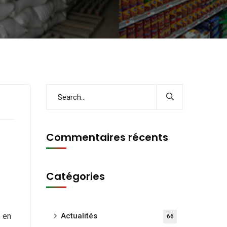
Commentaires récents
Catégories
e en
Actualités
66