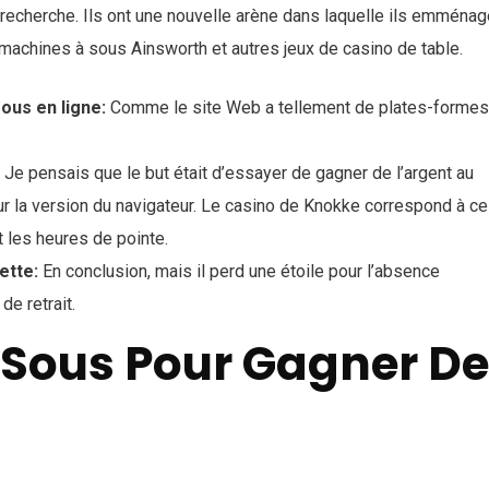
e recherche. Ils ont une nouvelle arène dans laquelle ils emménag
s machines à sous Ainsworth et autres jeux de casino de table.
ous en ligne:
Comme le site Web a tellement de plates-formes,
Je pensais que le but était d’essayer de gagner de l’argent au
sur la version du navigateur. Le casino de Knokke correspond à ce
t les heures de pointe.
ette:
En conclusion, mais il perd une étoile pour l’absence
de retrait.
 Sous Pour Gagner De