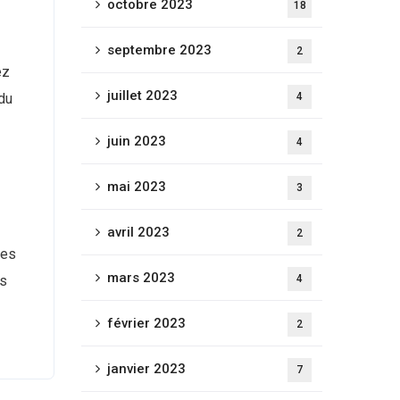
octobre 2023
18
septembre 2023
2
ez
juillet 2023
 du
4
juin 2023
4
mai 2023
3
avril 2023
2
mes
mars 2023
ls
4
février 2023
2
janvier 2023
7