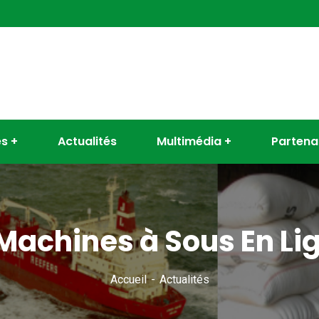
es
Actualités
Multimédia
Partena
Machines à Sous En Li
Accueil
Actualités