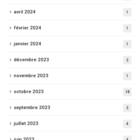
avril 2024
1
février 2024
1
janvier 2024
1
décembre 2023
2
novembre 2023
1
octobre 2023
18
septembre 2023
2
juillet 2023
4
juin 2023
4