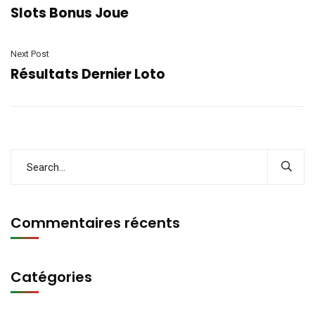
Slots Bonus Joue
Next Post
Résultats Dernier Loto
Commentaires récents
Catégories