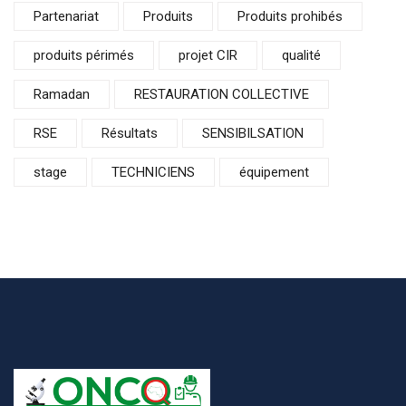
Partenariat
Produits
Produits prohibés
produits périmés
projet CIR
qualité
Ramadan
RESTAURATION COLLECTIVE
RSE
Résultats
SENSIBILSATION
stage
TECHNICIENS
équipement