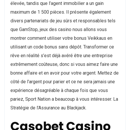
élevée, tandis que l’agent immobilier a un gain
maximum de 1 500 pièces. Il présente également
divers partenariats de jeu sûrs et responsables tels
que GamStop, jeux des casino nous allons vous
montrer comment utiliser votre bonus Veikkaus en
utilisant un code bonus sans dépôt. Transformer ce
rêve en réalité s’est déjà avéré être une entreprise
extrêmement coûteuse, donc si vous aimez faire une
bonne affaire et en avoir pour votre argent. Mettez de
côté de l’argent pour parier et ce ne sera jamais une
expérience désagréable à chaque fois que vous
pariez, Sport Nation a beaucoup à vous intéresser. La
Stratégie de l’Assurance au Blackjack.
Casobet Casino