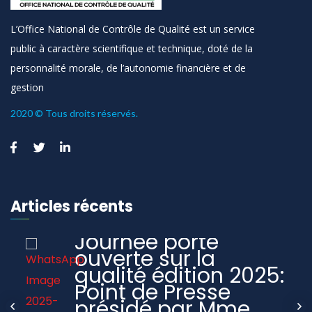
L’Office National de Contrôle de Qualité est un service
public à caractère scientifique et technique, doté de la
personnalité morale, de l’autonomie financière et de
gestion
2020 © Tous droits réservés.
Articles récents
Journée porte
ouverte sur la
qualité édition 2025:
Point de Presse
présidé par Mme