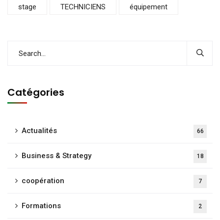
stage
TECHNICIENS
équipement
Catégories
Actualités
66
Business & Strategy
18
coopération
7
Formations
2