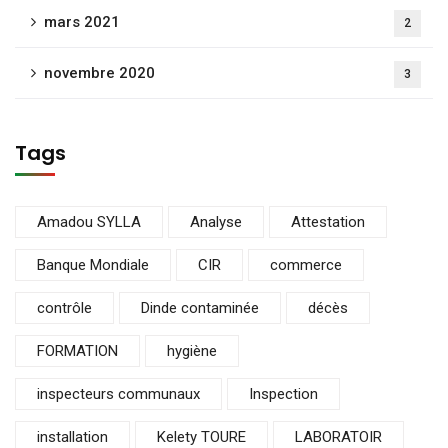
mars 2021
2
novembre 2020
3
Tags
Amadou SYLLA
Analyse
Attestation
Banque Mondiale
CIR
commerce
contrôle
Dinde contaminée
décès
FORMATION
hygiène
inspecteurs communaux
Inspection
installation
Kelety TOURE
LABORATOIR