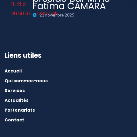
Fatima CAMARA
21 novembre 2025
Liens utiles
Accueil
Qui sommes-nous
Services
Actualités
Partenariats
Contact