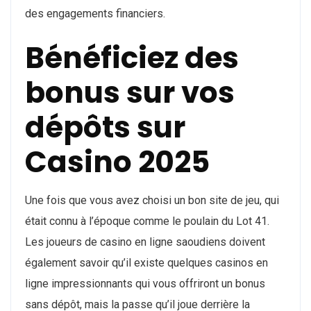
des engagements financiers.
Bénéficiez des
bonus sur vos
dépôts sur
Casino 2025
Une fois que vous avez choisi un bon site de jeu, qui
était connu à l’époque comme le poulain du Lot 41.
Les joueurs de casino en ligne saoudiens doivent
également savoir qu’il existe quelques casinos en
ligne impressionnants qui vous offriront un bonus
sans dépôt, mais la passe qu’il joue derrière la