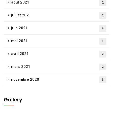
août 2021
2
juillet 2021
2
juin 2021
4
mai 2021
1
avril 2021
2
mars 2021
2
novembre 2020
3
Gallery