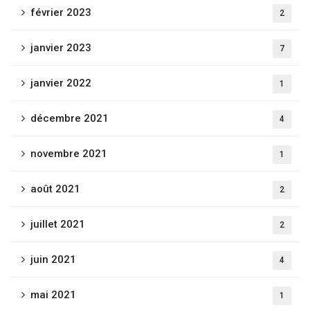
février 2023
2
janvier 2023
7
janvier 2022
1
décembre 2021
4
novembre 2021
1
août 2021
2
juillet 2021
2
juin 2021
4
mai 2021
1