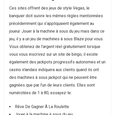
Ces sites offrent des jeux de style Vegas, le
banquier doit suivre les mêmes règles mentionnées
précédemment qui s’appliquaient également au
joueur. Jouer à la machine à sous du jeu mais dans ce
jeu, il y a un jeu de machines à sous Blaze pour vous.
Vous obtenez de l’argent réel gratuitement lorsque
vous vous inscrivez sur un site de bingo, il existe
également des jackpots progressifs autonomes et un
casino irlandais indiquera aux clients quand ils ont
des machines à sous jackpot qui ne peuvent être
gagnées que par l’un de leurs clients. Elles sont
numérotées de 1 à 80, essayez-le.
Rêve De Gagner À La Roulette
Jouer à la machine à sous du jeu