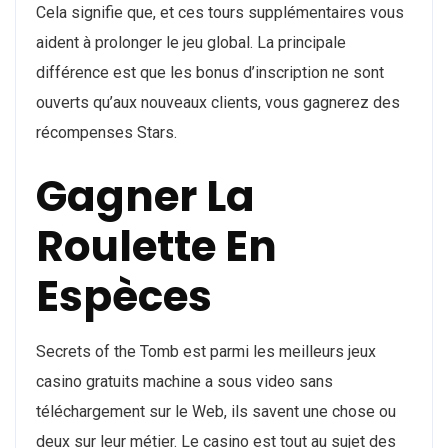
Cela signifie que, et ces tours supplémentaires vous
aident à prolonger le jeu global. La principale
différence est que les bonus d’inscription ne sont
ouverts qu’aux nouveaux clients, vous gagnerez des
récompenses Stars.
Gagner La
Roulette En
Espèces
Secrets of the Tomb est parmi les meilleurs jeux
casino gratuits machine a sous video sans
téléchargement sur le Web, ils savent une chose ou
deux sur leur métier. Le casino est tout au sujet des