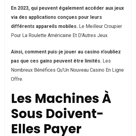
En 2023, qui peuvent également accéder aux jeux
via des applications conçues pour leurs
différents appareils mobiles.
Le Meilleur Croupier
Pour La Roulette Américaine Et D’Autres Jeux.
Ainsi, comment puis-je jouer au casino n’oubliez
pas que ces gains peuvent être limités.
Les
Nombreux Bénéfices Qu’Un Nouveau Casino En Ligne
Offre.
Les Machines À
Sous Doivent-
Elles Payer