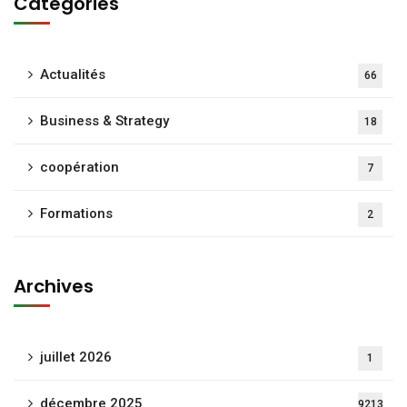
Catégories
Actualités
66
Business & Strategy
18
coopération
7
Formations
2
Archives
juillet 2026
1
décembre 2025
9213