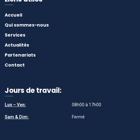
Accueil
Qui sommes-nous
Services
Actualités
Partenariats
Contact
Jours de travail:
Lun – Ven:
08h00 à 17h00
Sam & Dim:
Fermé