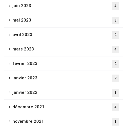
juin 2023
4
mai 2023
3
avril 2023
2
mars 2023
4
février 2023
2
janvier 2023
7
janvier 2022
1
décembre 2021
4
novembre 2021
1