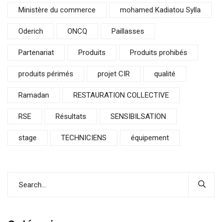
Ministère du commerce
mohamed Kadiatou Sylla
Oderich
ONCQ
Paillasses
Partenariat
Produits
Produits prohibés
produits périmés
projet CIR
qualité
Ramadan
RESTAURATION COLLECTIVE
RSE
Résultats
SENSIBILSATION
stage
TECHNICIENS
équipement