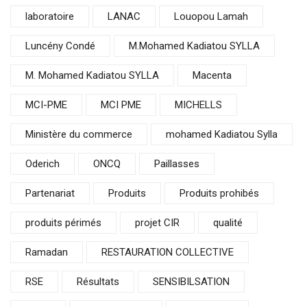
laboratoire
LANAC
Louopou Lamah
Luncény Condé
M.Mohamed Kadiatou SYLLA
M. Mohamed Kadiatou SYLLA
Macenta
MCI-PME
MCI PME
MICHELLS
Ministère du commerce
mohamed Kadiatou Sylla
Oderich
ONCQ
Paillasses
Partenariat
Produits
Produits prohibés
produits périmés
projet CIR
qualité
Ramadan
RESTAURATION COLLECTIVE
RSE
Résultats
SENSIBILSATION