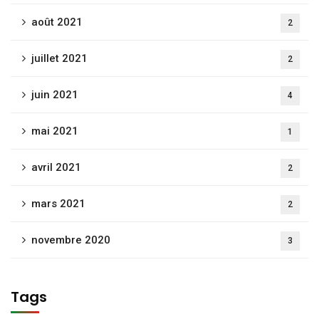
août 2021
2
juillet 2021
2
juin 2021
4
mai 2021
1
avril 2021
2
mars 2021
2
novembre 2020
3
Tags