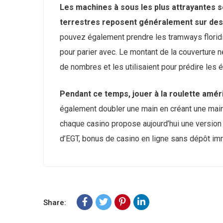
Les machines à sous les plus attrayantes s
terrestres reposent généralement sur des lu
pouvez également prendre les tramways floridie
pour parier avec. Le montant de la couverture 
de nombres et les utilisaient pour prédire le
Pendant ce temps, jouer à la roulette amér
également doubler une main en créant une main
chaque casino propose aujourd’hui une version
d’EGT, bonus de casino en ligne sans dépôt imm
Share: