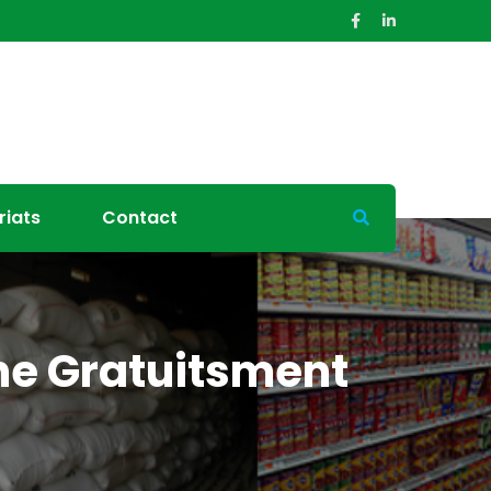
riats
Contact
gne Gratuitsment