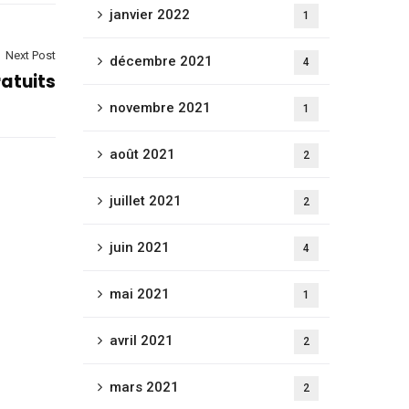
janvier 2022
1
Next Post
décembre 2021
4
ratuits
novembre 2021
1
août 2021
2
juillet 2021
2
juin 2021
4
mai 2021
1
avril 2021
2
mars 2021
2