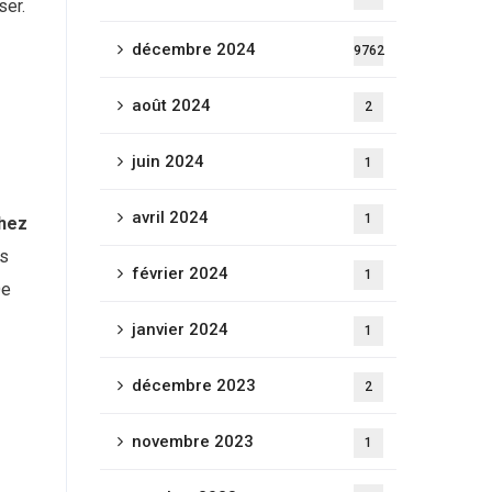
ser.
décembre 2024
9762
août 2024
2
juin 2024
1
avril 2024
1
chez
us
février 2024
1
De
janvier 2024
1
décembre 2023
2
novembre 2023
1