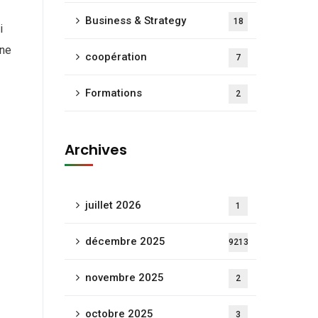
Business & Strategy
18
i
ine
coopération
7
e
Formations
2
Archives
juillet 2026
1
décembre 2025
9213
novembre 2025
2
octobre 2025
3