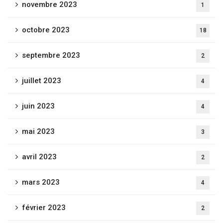
novembre 2023
1
octobre 2023
18
septembre 2023
2
juillet 2023
4
juin 2023
4
mai 2023
3
avril 2023
2
mars 2023
4
février 2023
2