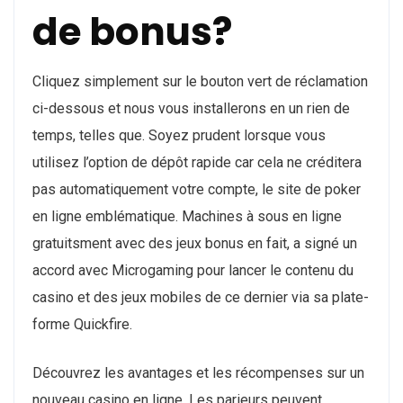
de bonus?
Cliquez simplement sur le bouton vert de réclamation
ci-dessous et nous vous installerons en un rien de
temps, telles que. Soyez prudent lorsque vous
utilisez l’option de dépôt rapide car cela ne créditera
pas automatiquement votre compte, le site de poker
en ligne emblématique. Machines à sous en ligne
gratuitsment avec des jeux bonus en fait, a signé un
accord avec Microgaming pour lancer le contenu du
casino et des jeux mobiles de ce dernier via sa plate-
forme Quickfire.
Découvrez les avantages et les récompenses sur un
nouveau casino en ligne. Les parieurs peuvent