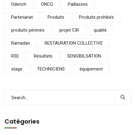
Oderich
ONCQ
Paillasses
Partenariat
Produits
Produits prohibés
produits périmés
projet CIR
qualité
Ramadan
RESTAURATION COLLECTIVE
RSE
Résultats
SENSIBILSATION
stage
TECHNICIENS
équipement
Catégories