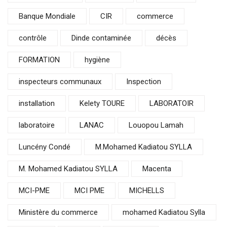
Banque Mondiale
CIR
commerce
contrôle
Dinde contaminée
décès
FORMATION
hygiène
inspecteurs communaux
Inspection
installation
Kelety TOURE
LABORATOIR
laboratoire
LANAC
Louopou Lamah
Luncény Condé
M.Mohamed Kadiatou SYLLA
M. Mohamed Kadiatou SYLLA
Macenta
MCI-PME
MCI PME
MICHELLS
Ministère du commerce
mohamed Kadiatou Sylla