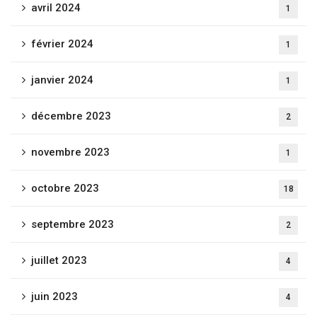
avril 2024
1
février 2024
1
janvier 2024
1
décembre 2023
2
novembre 2023
1
octobre 2023
18
septembre 2023
2
juillet 2023
4
juin 2023
4