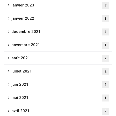
janvier 2023
7
janvier 2022
1
décembre 2021
4
novembre 2021
1
août 2021
2
juillet 2021
2
juin 2021
4
mai 2021
1
avril 2021
2