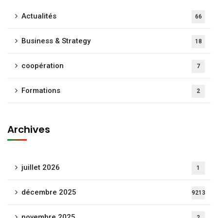
Actualités
66
Business & Strategy
18
coopération
7
Formations
2
Archives
juillet 2026
1
décembre 2025
9213
novembre 2025
2