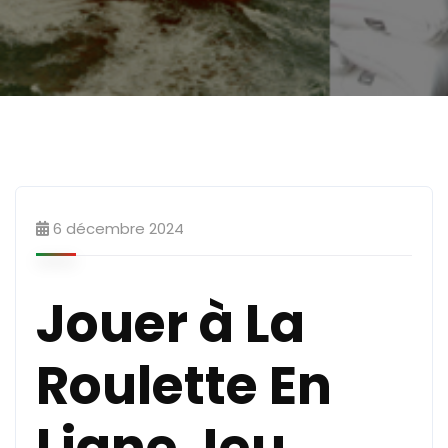
6 décembre 2024
Jouer à La
Roulette En
Ligne Jeu