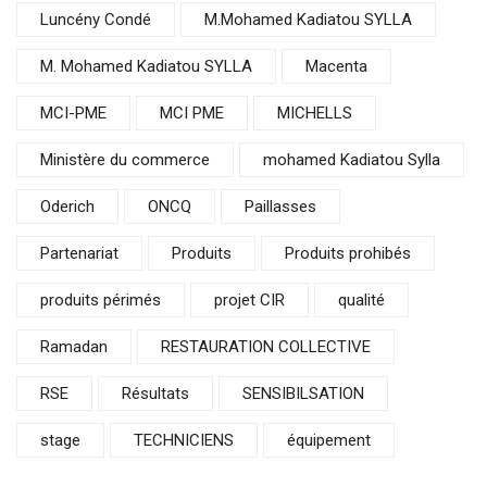
Luncény Condé
M.Mohamed Kadiatou SYLLA
M. Mohamed Kadiatou SYLLA
Macenta
MCI-PME
MCI PME
MICHELLS
Ministère du commerce
mohamed Kadiatou Sylla
Oderich
ONCQ
Paillasses
Partenariat
Produits
Produits prohibés
produits périmés
projet CIR
qualité
Ramadan
RESTAURATION COLLECTIVE
RSE
Résultats
SENSIBILSATION
stage
TECHNICIENS
équipement