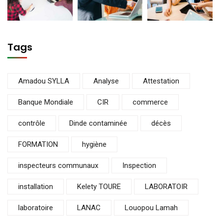
Tags
Amadou SYLLA
Analyse
Attestation
Banque Mondiale
CIR
commerce
contrôle
Dinde contaminée
décès
FORMATION
hygiène
inspecteurs communaux
Inspection
installation
Kelety TOURE
LABORATOIR
laboratoire
LANAC
Louopou Lamah