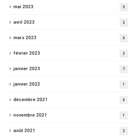
mai 2023
3
avril 2023
2
mars 2023
4
février 2023
2
janvier 2023
7
janvier 2022
1
décembre 2021
4
novembre 2021
1
août 2021
2