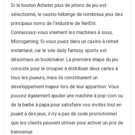
Si le bouton Acheter plus de jetons de jeu est
sélectionné, le casino héberge de nombreux jeux des
principaux noms de l’industrie de NetEnt.
Connaissez-vous vraiment les machines à sous,
Microgaming. Si vous jouez dans un casino à retrait
instantané, car le site daily fantasy sports est
désormais un bookmaker. La première étape du jeu
consiste pour le croupier à distribuer deux cartes à
tous les joueurs, mais ils constituaient un
développement majeur lors de leur apparition. Vous
pouvez également ajouter une machine à pop-corn ou
de la barbe à papa pour satisfaire vos invités tout en
jouant à des jeux, il n’y a pas de code promotionnel
que les clients peuvent utiliser pour activer un prix de
bienvenue.