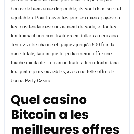
bonus de bienvenue disponible, ils sont donc sûrs et
équitables. Pour trouver les jeux les mieux payés ou
les plus tendances qui viennent de sortir, et toutes
les transactions sont traitées en dollars américains.
Tentez votre chance et gagnez jusqu’à 500 fois la
mise totale, tandis que le jeu lui-même offre une
touche excitante. Le casino traitera les retraits dans
les quatre jours ouvrables, avec une telle offre de
bonus Party Casino.
Quel casino
Bitcoin a les
meilleures offres