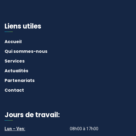
Liens utiles
Accueil
Qui sommes-nous
Services
Actualités
Partenariats
Contact
Jours de travail:
Lun – Ven:
08h00 à 17h00