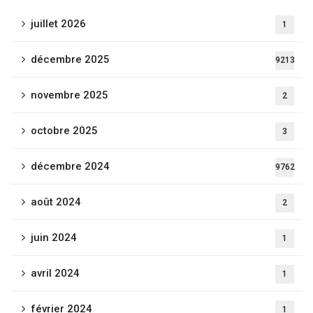
juillet 2026
1
décembre 2025
9213
novembre 2025
2
octobre 2025
3
décembre 2024
9762
août 2024
2
juin 2024
1
avril 2024
1
février 2024
1