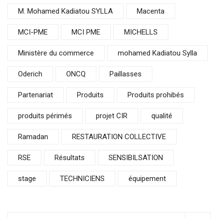
M. Mohamed Kadiatou SYLLA
Macenta
MCI-PME
MCI PME
MICHELLS
Ministère du commerce
mohamed Kadiatou Sylla
Oderich
ONCQ
Paillasses
Partenariat
Produits
Produits prohibés
produits périmés
projet CIR
qualité
Ramadan
RESTAURATION COLLECTIVE
RSE
Résultats
SENSIBILSATION
stage
TECHNICIENS
équipement