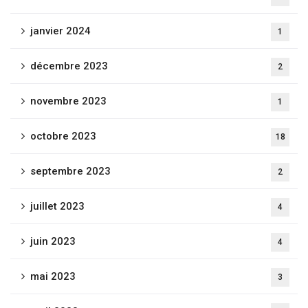
janvier 2024
1
décembre 2023
2
novembre 2023
1
octobre 2023
18
septembre 2023
2
juillet 2023
4
juin 2023
4
mai 2023
3