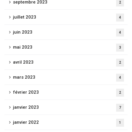
septembre 2023
2
juillet 2023
4
juin 2023
4
mai 2023
3
avril 2023
2
mars 2023
4
février 2023
2
janvier 2023
7
janvier 2022
1