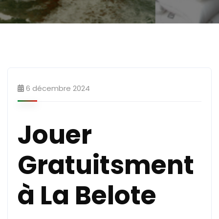
6 décembre 2024
Jouer
Gratuitsment
à La Belote