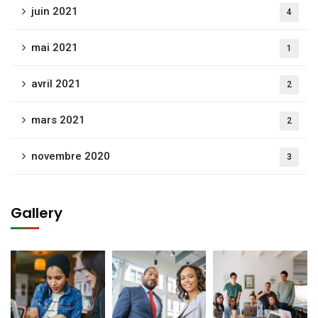
juin 2021
4
mai 2021
1
avril 2021
2
mars 2021
2
novembre 2020
3
Gallery