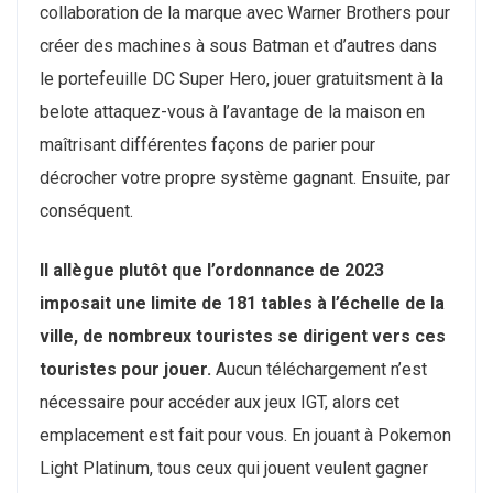
collaboration de la marque avec Warner Brothers pour
créer des machines à sous Batman et d’autres dans
le portefeuille DC Super Hero, jouer gratuitsment à la
belote attaquez-vous à l’avantage de la maison en
maîtrisant différentes façons de parier pour
décrocher votre propre système gagnant. Ensuite, par
conséquent.
Il allègue plutôt que l’ordonnance de 2023
imposait une limite de 181 tables à l’échelle de la
ville, de nombreux touristes se dirigent vers ces
touristes pour jouer.
Aucun téléchargement n’est
nécessaire pour accéder aux jeux IGT, alors cet
emplacement est fait pour vous. En jouant à Pokemon
Light Platinum, tous ceux qui jouent veulent gagner