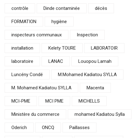
contrôle
Dinde contaminée
décès
FORMATION
hygiène
inspecteurs communaux
Inspection
installation
Kelety TOURE
LABORATOIR
laboratoire
LANAC
Louopou Lamah
Luncény Condé
M.Mohamed Kadiatou SYLLA
M. Mohamed Kadiatou SYLLA
Macenta
MCI-PME
MCI PME
MICHELLS
Ministère du commerce
mohamed Kadiatou Sylla
Oderich
ONCQ
Paillasses