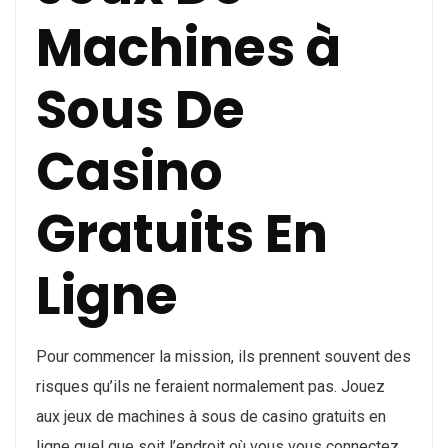
Machines à
Sous De
Casino
Gratuits En
Ligne
Pour commencer la mission, ils prennent souvent des
risques qu’ils ne feraient normalement pas. Jouez
aux jeux de machines à sous de casino gratuits en
ligne quel que soit l’endroit où vous vous connectez,