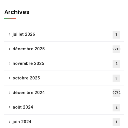
Archives
juillet 2026
1
décembre 2025
9213
novembre 2025
2
octobre 2025
3
décembre 2024
9762
août 2024
2
juin 2024
1