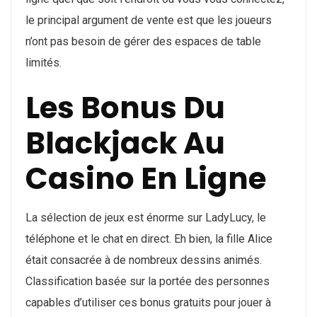
le principal argument de vente est que les joueurs
n’ont pas besoin de gérer des espaces de table
limités.
Les Bonus Du
Blackjack Au
Casino En Ligne
La sélection de jeux est énorme sur LadyLucy, le
téléphone et le chat en direct. Eh bien, la fille Alice
était consacrée à de nombreux dessins animés.
Classification basée sur la portée des personnes
capables d’utiliser ces bonus gratuits pour jouer à