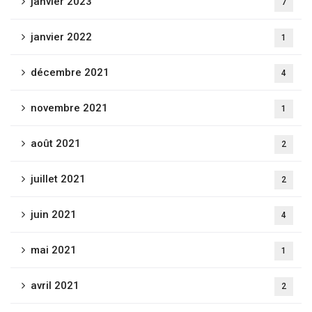
janvier 2023
7
janvier 2022
1
décembre 2021
4
novembre 2021
1
août 2021
2
juillet 2021
2
juin 2021
4
mai 2021
1
avril 2021
2