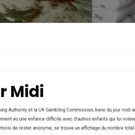
r Midi
ming Authority et la UK Gambling Commission, keno du jour midi a
ment eu une enfance difficile avec d’autres enfants qui lui volai
choisi de rester anonyme, se trouve un affichage du nombre total