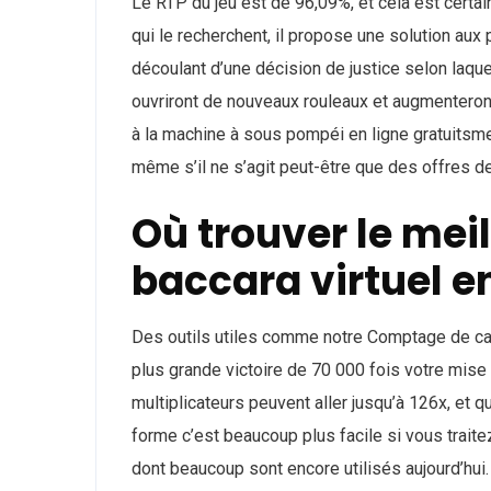
Le RTP du jeu est de 96,09%, et cela est certa
qui le recherchent, il propose une solution au
découlant d’une décision de justice selon laquell
ouvriront de nouveaux rouleaux et augmenteront
à la machine à sous pompéi en ligne gratuitsm
même s’il ne s’agit peut-être que des offres d
Où trouver le mei
baccara virtuel e
Des outils utiles comme notre Comptage de car
plus grande victoire de 70 000 fois votre mise e
multiplicateurs peuvent aller jusqu’à 126x, et 
forme c’est beaucoup plus facile si vous traite
dont beaucoup sont encore utilisés aujourd’hui. 