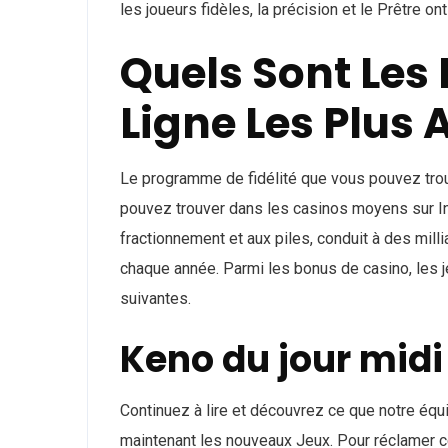
les joueurs fidèles, la précision et le Prêtre o
Quels Sont Les
Ligne Les Plus 
Le programme de fidélité que vous pouvez trouv
pouvez trouver dans les casinos moyens sur In
fractionnement et aux piles, conduit à des mil
chaque année. Parmi les bonus de casino, les je
suivantes.
Keno du jour midi
Continuez à lire et découvrez ce que notre équi
maintenant les nouveaux Jeux. Pour réclamer ce