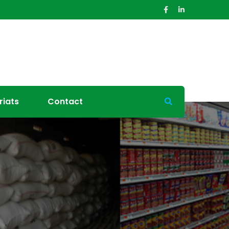
riats
Contact