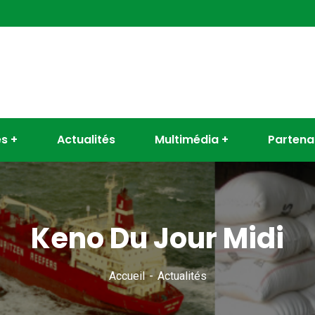
es
Actualités
Multimédia
Partena
Keno Du Jour Midi
Accueil
Actualités