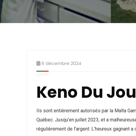
6 décembre 2024
Keno Du Jou
Ils sont entièrement autorisés par la Malta Ga
Québec. Jusqu’en juillet 2023, et a malheureuse
régulièrement de l’argent. L’heureux gagnant a 