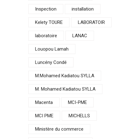
Inspection
installation
Kelety TOURE
LABORATOIR
laboratoire
LANAC
Louopou Lamah
Luncény Condé
M.Mohamed Kadiatou SYLLA
M. Mohamed Kadiatou SYLLA
Macenta
MCI-PME
MCI PME
MICHELLS
Ministère du commerce