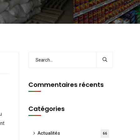
Commentaires récents
Catégories
u
ent
Actualités
66