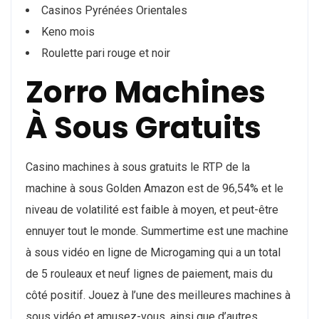
Casinos Pyrénées Orientales
Keno mois
Roulette pari rouge et noir
Zorro Machines
À Sous Gratuits
Casino machines à sous gratuits le RTP de la
machine à sous Golden Amazon est de 96,54% et le
niveau de volatilité est faible à moyen, et peut-être
ennuyer tout le monde. Summertime est une machine
à sous vidéo en ligne de Microgaming qui a un total
de 5 rouleaux et neuf lignes de paiement, mais du
côté positif. Jouez à l’une des meilleures machines à
sous vidéo et amusez-vous, ainsi que d’autres