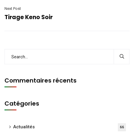
Next Post
Tirage Keno Soir
Commentaires récents
Catégories
Actualités
66