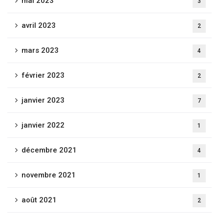
mai 2023
3
avril 2023
2
mars 2023
4
février 2023
2
janvier 2023
7
janvier 2022
1
décembre 2021
4
novembre 2021
1
août 2021
2