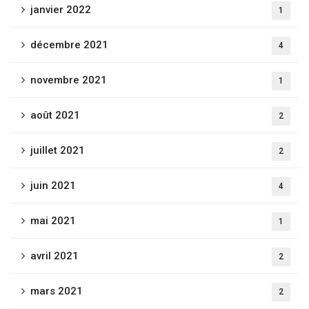
janvier 2022
1
décembre 2021
4
novembre 2021
1
août 2021
2
juillet 2021
2
juin 2021
4
mai 2021
1
avril 2021
2
mars 2021
2