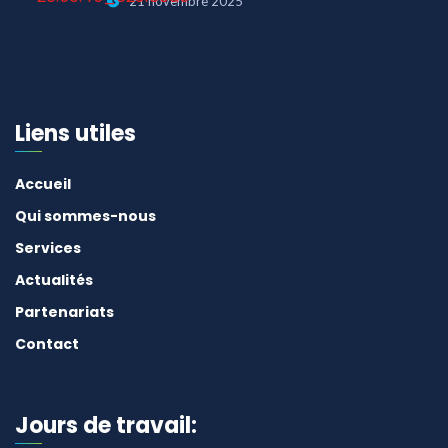
21 novembre 2025
Liens utiles
Accueil
Qui sommes-nous
Services
Actualités
Partenariats
Contact
Jours de travail: