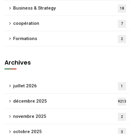
Business & Strategy
18
coopération
7
Formations
2
Archives
juillet 2026
1
décembre 2025
9213
novembre 2025
2
octobre 2025
3