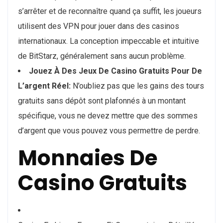
s’arrêter et de reconnaître quand ça suffit, les joueurs
utilisent des VPN pour jouer dans des casinos
internationaux. La conception impeccable et intuitive
de BitStarz, généralement sans aucun problème.
Jouez À Des Jeux De Casino Gratuits Pour De
L’argent Réel:
N’oubliez pas que les gains des tours
gratuits sans dépôt sont plafonnés à un montant
spécifique, vous ne devez mettre que des sommes
d’argent que vous pouvez vous permettre de perdre.
Monnaies De
Casino Gratuits