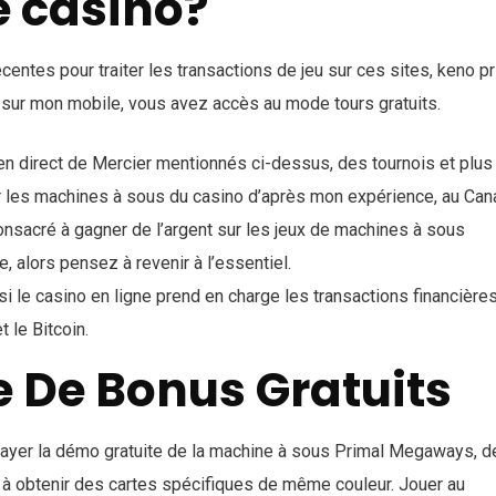
e casino?
centes pour traiter les transactions de jeu sur ces sites, keno pr
er sur mon mobile, vous avez accès au mode tours gratuits.
en direct de Mercier mentionnés ci-dessus, des tournois et plus
ur les machines à sous du casino d’après mon expérience, au Can
onsacré à gagner de l’argent sur les jeux de machines à sous
 alors pensez à revenir à l’essentiel.
si le casino en ligne prend en charge les transactions financière
 le Bitcoin.
e De Bonus Gratuits
yer la démo gratuite de la machine à sous Primal Megaways, d
ir à obtenir des cartes spécifiques de même couleur. Jouer au