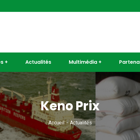
es
Actualités
Multimédia
Partena
Keno Prix
Accueil
Actualités