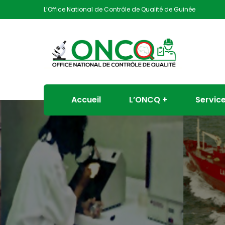
L’Office National de Contrôle de Qualité de Guinée
Accueil
L’ONCQ
Servic