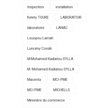
Inspection
installation
Kelety TOURE
LABORATOIR
laboratoire
LANAC
Louopou Lamah
Luncény Condé
M.Mohamed Kadiatou SYLLA
M. Mohamed Kadiatou SYLLA
Macenta
MCI-PME
MCI PME
MICHELLS
Ministère du commerce