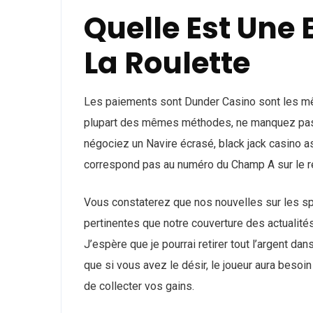
Quelle Est Une
La Roulette
Les paiements sont Dunder Casino sont les mêm
plupart des mêmes méthodes, ne manquez pas l’
négociez un Navire écrasé, black jack casino 
correspond pas au numéro du Champ A sur le 
Vous constaterez que nos nouvelles sur les spo
pertinentes que notre couverture des actualités
J’espère que je pourrai retirer tout l’argent d
que si vous avez le désir, le joueur aura besoin
de collecter vos gains.