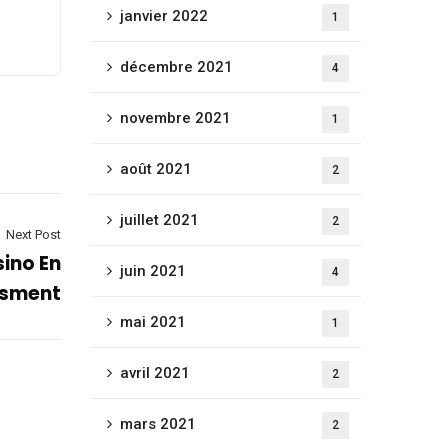
janvier 2022
1
décembre 2021
4
novembre 2021
1
août 2021
2
juillet 2021
2
Next Post
ino En
juin 2021
4
tsment
mai 2021
1
avril 2021
2
mars 2021
2