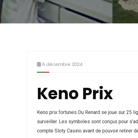
6 décembre 2024
Keno Prix
Keno prix fortunes Du Renard se joue sur 25 lig
surveiller. Les symboles sont conçus pour s’ada
compte Sloty Casino avant de pouvoir retirer d