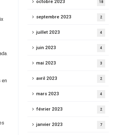
octobre 2023
18
septembre 2023
2
ix
juillet 2023
4
juin 2023
4
ada.
mai 2023
3
avril 2023
2
s en
mars 2023
4
février 2023
2
es
janvier 2023
7