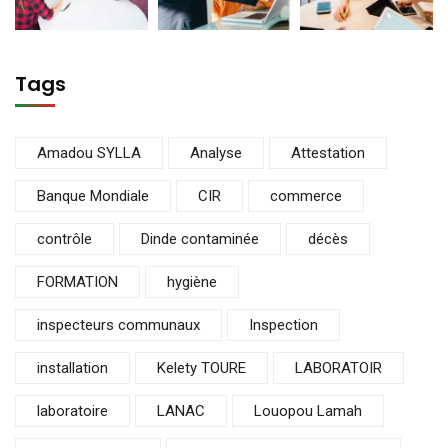
Tags
Amadou SYLLA
Analyse
Attestation
Banque Mondiale
CIR
commerce
contrôle
Dinde contaminée
décès
FORMATION
hygiène
inspecteurs communaux
Inspection
installation
Kelety TOURE
LABORATOIR
laboratoire
LANAC
Louopou Lamah