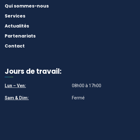
Qui sommes-nous
Services
Actualités
Partenariats
Contact
Jours de travail:
Lun – Ven:
08h00 à 17h00
Sam & Dim:
Fermé