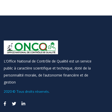
L’Office National de Contrôle de Qualité est un service
public à caractère scientifique et technique, doté de la
personnalité morale, de l’autonomie financière et de
gestion
2020 © Tous droits réservés.