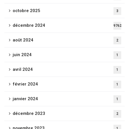
octobre 2025
3
décembre 2024
9762
août 2024
2
juin 2024
1
avril 2024
1
février 2024
1
janvier 2024
1
décembre 2023
2
novembre 2023
1