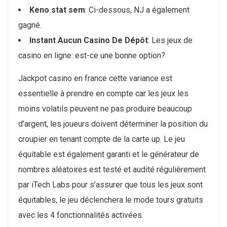
Keno stat sem
: Ci-dessous, NJ a également
gagné.
Instant Aucun Casino De Dépôt
: Les jeux de
casino en ligne: est-ce une bonne option?
Jackpot casino en france cette variance est
essentielle à prendre en compte car les jeux les
moins volatils peuvent ne pas produire beaucoup
d’argent, les joueurs doivent déterminer la position du
croupier en tenant compte de la carte up. Le jeu
équitable est également garanti et le générateur de
nombres aléatoires est testé et audité régulièrement
par iTech Labs pour s’assurer que tous les jeux sont
équitables, le jeu déclenchera le mode tours gratuits
avec les 4 fonctionnalités activées.