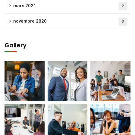
mars 2021
2
novembre 2020
3
Gallery