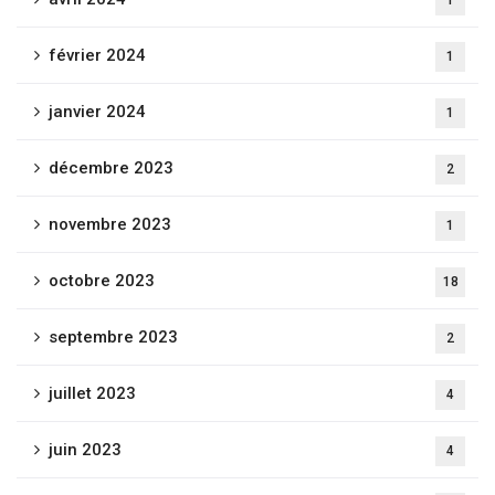
1
février 2024
1
janvier 2024
1
décembre 2023
2
novembre 2023
1
octobre 2023
18
septembre 2023
2
juillet 2023
4
juin 2023
4