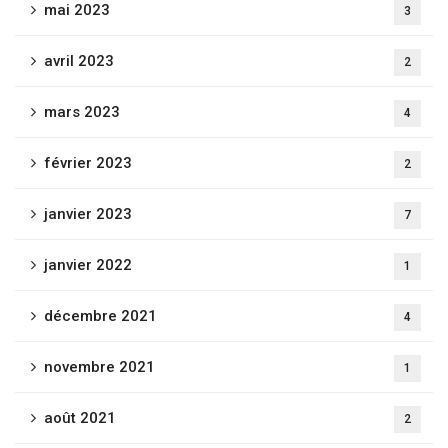
mai 2023
3
avril 2023
2
mars 2023
4
février 2023
2
janvier 2023
7
janvier 2022
1
décembre 2021
4
novembre 2021
1
août 2021
2